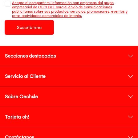
Acepto el compartir mi información con empresas del grupo
empresarial de OECHSLE para el envío de comunicaciones
publicitarias sobre sus productos, servicios, promociones, eventos y
otras actividades comerciales de interés.
Suscribirme
Secciones destacadas
Servicio al Cliente
Sobre Oechsle
Tarjeta oh!
Contáctanos