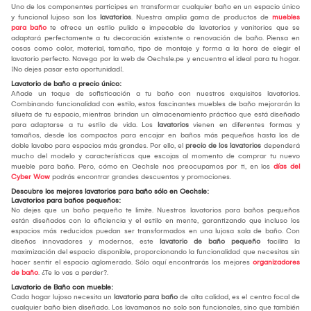
Uno de los componentes participes en transformar cualquier baño en un espacio único
y funcional lujoso son los
lavatorios
. Nuestra amplia gama de productos de
muebles
para baño
te ofrece un estilo pulido e impecable de lavatorios y vanitorios que se
adaptará perfectamente a tu decoración existente o renovación de baño. Piensa en
cosas como color, material, tamaño, tipo de montaje y forma a la hora de elegir el
lavatorio perfecto. Navega por la web de Oechsle.pe y encuentra el ideal para tu hogar.
¡No dejes pasar esta oportunidad!.
Lavatorio de baño a precio único:
Añade un toque de sofisticación a tu baño con nuestros exquisitos lavatorios.
Combinando funcionalidad con estilo, estos fascinantes muebles de baño mejorarán la
silueta de tu espacio, mientras brindan un almacenamiento práctico que está diseñado
para adaptarse a tu estilo de vida. Los
lavatorios
vienen en diferentes formas y
tamaños, desde los compactos para encajar en baños más pequeños hasta los de
doble lavabo para espacios más grandes. Por ello, el
precio de los lavatorios
dependerá
mucho del modelo y características que escojas al momento de comprar tu nuevo
mueble para baño. Pero, cómo en Oechsle nos preocupamos por ti, en los
días del
Cyber Wow
podrás encontrar grandes descuentos y promociones.
Descubre los mejores lavatorios para baño sólo en Oechsle:
Lavatorios para baños pequeños:
No dejes que un baño pequeño te limite. Nuestros lavatorios para baños pequeños
están diseñados con la eficiencia y el estilo en mente, garantizando que incluso los
espacios más reducidos puedan ser transformados en una lujosa sala de baño. Con
diseños innovadores y modernos, este
lavatorio de baño pequeño
facilita la
maximización del espacio disponible, proporcionando la funcionalidad que necesitas sin
hacer sentir el espacio aglomerado. Sólo aquí encontrarás los mejores
organizadores
de baño
. ¿Te lo vas a perder?.
Lavatorio de Baño con mueble:
Cada hogar lujoso necesita un
lavatorio para baño
de alta calidad, es el centro focal de
cualquier baño bien diseñado. Los lavamanos no solo son funcionales, sino que también