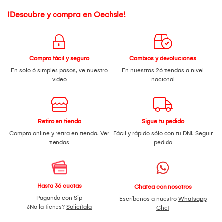
¡Descubre y compra en Oechsle!
Compra fácil y seguro
Cambios y devoluciones
En solo 6 simples pasos,
ve nuestro
En nuestras 26 tiendas a nivel
video
nacional
Retiro en tienda
Sigue tu pedido
Compra online y retira en tienda.
Ver
Fácil y rápido sólo con tu DNI.
Seguir
tiendas
pedido
Hasta 36 cuotas
Chatea con nosotros
Pagando con Sip
Escríbenos a nuestro
Whatsapp
¿No la tienes?
Solicítala
Chat