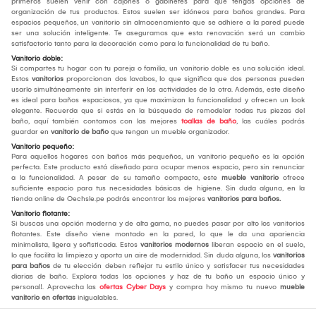
primeros suelen venir con cajones o gabinetes para que tengas opciones de
organización de tus productos. Estos suelen ser idóneos para baños grandes. Para
espacios pequeños, un vanitorio sin almacenamiento que se adhiere a la pared puede
ser una solución inteligente. Te aseguramos que esta renovación será un cambio
satisfactorio tanto para la decoración como para la funcionalidad de tu baño.
Vanitorio doble:
Si compartes tu hogar con tu pareja o familia, un vanitorio doble es una solución ideal.
Estos
vanitorios
proporcionan dos lavabos, lo que significa que dos personas pueden
usarlo simultáneamente sin interferir en las actividades de la otra. Además, este diseño
es ideal para baños espaciosos, ya que maximizan la funcionalidad y ofrecen un look
elegante. Recuerda que si estás en la búsqueda de remodelar todas tus piezas del
baño, aquí también contamos con las mejores
toallas de baño
, las cuáles podrás
guardar en
vanitorio de baño
que tengan un mueble organizador.
Vanitorio pequeño:
Para aquellos hogares con baños más pequeños, un vanitorio pequeño es la opción
perfecta. Este producto está diseñado para ocupar menos espacio, pero sin renunciar
a la funcionalidad. A pesar de su tamaño compacto, este
mueble vanitorio
ofrece
suficiente espacio para tus necesidades básicas de higiene. Sin duda alguna, en la
tienda online de Oechsle.pe podrás encontrar los mejores
vanitorios para baños.
Vanitorio flotante:
Si buscas una opción moderna y de alta gama, no puedes pasar por alto los vanitorios
flotantes. Este diseño viene montado en la pared, lo que le da una apariencia
minimalista, ligera y sofisticada. Estos
vanitorios modernos
liberan espacio en el suelo,
lo que facilita la limpieza y aporta un aire de modernidad. Sin duda alguna, los
vanitorios
para baños
de tu elección deben reflejar tu estilo único y satisfacer tus necesidades
diarias de baño. Explora todas las opciones y haz de tu baño un espacio único y
personal!. Aprovecha las
ofertas Cyber Days
y compra hoy mismo tu nuevo
mueble
vanitorio en ofertas
inigualables.