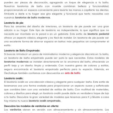
pueden ser piezas de decoración, agregando un toque de elegancia a tu baño.
Nuestros lavatorios de baño con mueble combinan belleza y funcionalidad,
proporcionando un espacio conveniente para lavarte las manos o cepillarte los dientes.
Atrévete a darle a tu hogar ese giro elegante y funcional que tanto necesitas con
nuestros
lavatorios de baño modernos.
Lavatorio de pie:
Para los amantes del diseño de interiores, un lavatorio de pie puede ser una gran
adición a su hogar. Este tipo de lavatorio es independiente, lo que significa que no
necesita ser montado en la pared o en un gabinete. Este estilo de
lavatorio pedestal
ofrece un aspecto clásico, elegante y es fácil de instalar. Un lavatorio de pie puede ser
una excelente forma de ahorrar espacio en baños más pequeños sin comprometer el
estilo.
Lavatorio de Baño Empotrado:
Si buscas introducir un poco de minimalismo moderno y elegancia discreta en tu baño,
un lavatorio de baño empotrado puede ser justo lo que necesitas. Estos modelos de
lavatorios modernos
se instalan directamente en la encimera del baño, ofreciendo un
perfil bajo y un diseño limpio y ordenado. Con nuestra gama de colores y estilos,
seguro encontrarás el lavatorio empotrado perfecto para tu espacio. Además, en
Oechsle.pe también contamos con descuentos en
sets de baño
.
Lavatorio ovalín:
El lavatorio ovalín es una elección clásica y elegante para cualquier baño. Este estilo de
lavamanos usa una forma ovalada para proporcionar un aspecto suave y sofisticado
que combina bien con una variedad de estilos de baño. Con multitud de materiales,
colores y diseños para elegir, un lavatorio ovalín puede darle un verdadero toque de lujo
a tu baño. Descubre la gran variedad de modelos que tenemos para ti y llévate a casa
hoy mismo tu nuevo
lavatorio ovalín empotrado.
Descubre los modelos de vanitorios en oferta:
Los
vanitorios
vienen en versión con almacenamiento y sin almacenamiento. Los