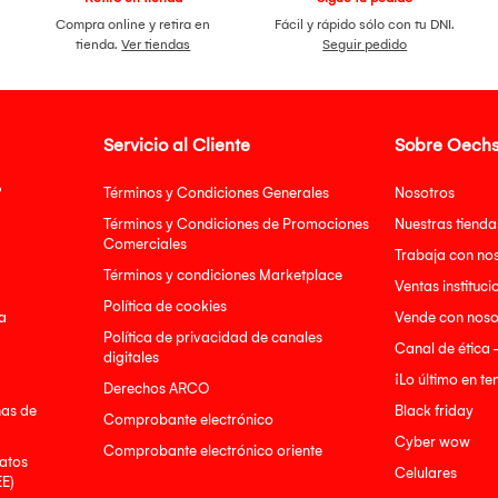
Compra online y retira en
Fácil y rápido sólo con tu DNI.
tienda.
Ver tiendas
Seguir pedido
Servicio al Cliente
Sobre Oechs
?
Términos y Condiciones Generales
Nosotros
Términos y Condiciones de Promociones
Nuestras tienda
Comerciales
Trabaja con no
Términos y condiciones Marketplace
Ventas instituci
Política de cookies
a
Vende con noso
Política de privacidad de canales
Canal de ética 
digitales
¡Lo último en t
Derechos ARCO
nas de
Black friday
Comprobante electrónico
Cyber wow
Comprobante electrónico oriente
atos
Celulares
EE)