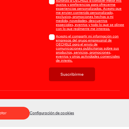
Autorizo a OECHSLE a conocer mejor mis
gustos y preferencias para ofrecerme
experiencias personalizadas. Acepto que
me envien contenido personalizado,
exclusivo, promociones hechas a mi
medida, novedades, descuentos
especiales, eventos y todo lo que se alinee
con lo que realmente me interesa.
Acepto el compartir mi información con
empresas del grupo empresarial de
OECHSLE para el envío de
comunicaciones publicitarias sobre sus
productos, servicios, promociones,
eventos y otras actividades comerciales
de interés.
Suscribirme
Tienda 100% Segura
ptar
Configuración de cookies