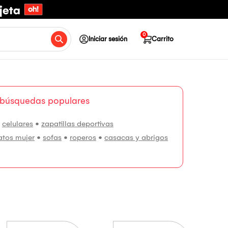
0
Iniciar sesión
Carrito
 búsquedas populares
•
celulares
•
zapatillas deportivas
atos mujer
•
sofas
•
roperos
•
casacas y abrigos