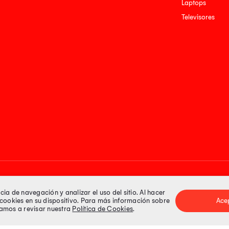
Laptops
Televisores
Medios de pago
a de navegación y analizar el uso del sitio. Al hacer
e cookies en su dispositivo. Para más información sobre
Ace
itamos a revisar nuestra
Política de Cookies
.