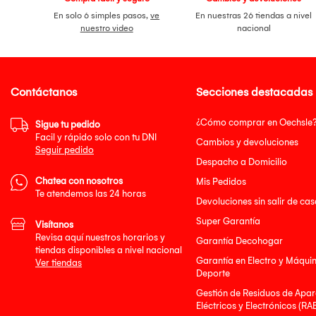
En solo 6 simples pasos,
ve
En nuestras 26 tiendas a nivel
nuestro video
nacional
Contáctanos
Secciones destacadas
¿Cómo comprar en Oechsle
Sigue tu pedido
Facil y rápido solo con tu DNI
Cambios y devoluciones
Seguir pedido
Despacho a Domicilio
Chatea con nosotros
Mis Pedidos
Te atendemos las 24 horas
Devoluciones sin salir de cas
Super Garantía
Visítanos
Revisa aquí nuestros horarios y
Garantía Decohogar
tiendas disponibles a nivel nacional
Garantía en Electro y Máqui
Ver tiendas
Deporte
Gestión de Residuos de Apar
Eléctricos y Electrónicos (RA