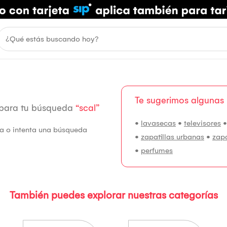
Te sugerimos algunas
 para tu búsqueda
“scal”
•
lavasecas
•
televisores
fía o intenta una búsqueda
•
zapatillas urbanas
•
zap
•
perfumes
También puedes explorar nuestras categorías