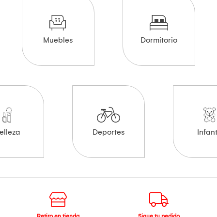
Muebles
Dormitorio
elleza
Deportes
Infant
Retiro en tienda
Sigue tu pedido