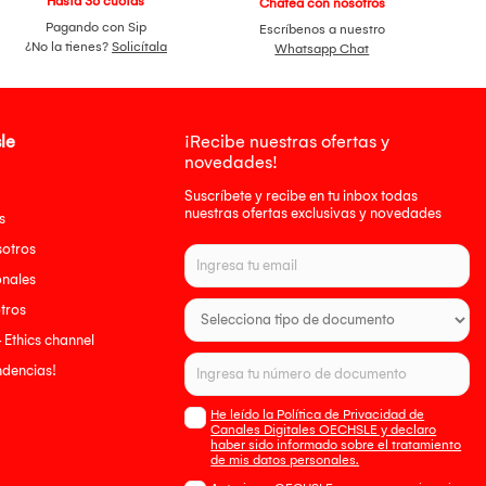
Hasta 36 cuotas
Chatea con nosotros
Pagando con Sip
Escríbenos a nuestro
¿No la tienes?
Solicítala
Whatsapp Chat
le
¡Recibe nuestras ofertas y
novedades!
Suscríbete y recibe en tu inbox todas
nuestras ofertas exclusivas y novedades
s
sotros
onales
tros
- Ethics channel
endencias!
He leído la Política de Privacidad de
Canales Digitales OECHSLE y declaro
haber sido informado sobre el tratamiento
de mis datos personales.