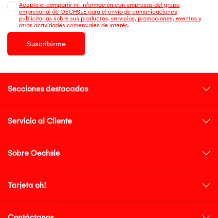
Acepto el compartir mi información con empresas del grupo
empresarial de OECHSLE para el envío de comunicaciones
publicitarias sobre sus productos, servicios, promociones, eventos y
otras actividades comerciales de interés.
Suscribirme
Secciones destacadas
Servicio al Cliente
Sobre Oechsle
Tarjeta oh!
Contáctanos