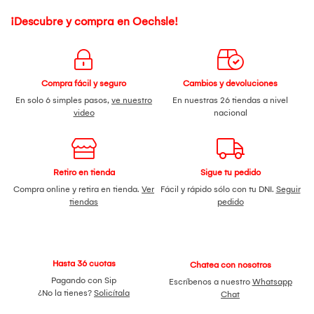
¡Descubre y compra en Oechsle!
Compra fácil y seguro
Cambios y devoluciones
En solo 6 simples pasos,
ve nuestro
En nuestras 26 tiendas a nivel
video
nacional
Retiro en tienda
Sigue tu pedido
Compra online y retira en tienda.
Ver
Fácil y rápido sólo con tu DNI.
Seguir
tiendas
pedido
Hasta 36 cuotas
Chatea con nosotros
Pagando con Sip
Escríbenos a nuestro
Whatsapp
¿No la tienes?
Solicítala
Chat