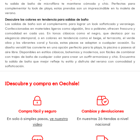
tu salida de baño de microfibra te mantiene cómoda y chic. Perfectas para
complementar tu look de playa, estas prendas son un imprescindible en tu maleta de
verano.
Descubre los colores en tendencia para salidas de baño
Las salidas de baño son el complemento para lograr un look sofisticado y veraniego.
Confeccionadas en materiales ligeros como algodón, lino o poliéster, ofrecen frescura y
comodidad en cada uso. En tonos clásicos como el negro, que destaca por su
elegancia atemporal, o en colores en tendencia como el beige, el terracota, el verde
oliva y los vibrantes coral y fucsia, estas piezas se adaptan a cualquier ocasión. Su
diseño versátil las convierte en una opción perfecta para la playa, la piscina o paseos al
aire libre. Disponibles en estilos clásicos, bohemios y modernos, son fáciles de combinar
con trajes de baño de cualquier color para crear un outfit armonioso y chic. Encuentra
la salida de baño que mejor refleje tu estilo y disfruta del verano con comodidad y
sofisticación.
¡Descubre y compra en Oechsle!
Compra fácil y seguro
Cambios y devoluciones
En solo 6 simples pasos,
ve nuestro
En nuestras 26 tiendas a nivel
video
nacional