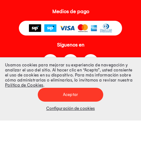
Medios de pago
Síguenos en
Usamos cookies para mejorar su experiencia de navegación y
analizar el uso del sitio. Al hacer clic en “Acepto”, usted consiente
el uso de cookies en su dispositivo. Para más información sobre
cómo administrarlas o eliminarlas, lo invitamos a revisar nuestra
Política de Cookies
.
Tienda 100% Segura
Aceptar
Tiendas Peruanas S.A. R.U.C. Nº 20493020618. Todos los derechos
reservados. Av. Aviación 2405 Piso 3, San Borja
Configuración de cookies
Precios disponibles solo en www.oechsle.pe. Precios online publicados
pueden incluir descuento adicional. Precios sujetos a variaciones sin
previo aviso. Productos sujetos a disponibilidad de stock
El Oficial de Protección de Datos Personales de Tiendas Peruanas S.A.
identificada con RUC No. 20493020618 es el señor Juan Diego Gavelan
Zegarra identificado con D.N.I. N° 45218133, cuyo correo corporativo de
contacto es
oficial.protecciondedatos@oechsle.pe