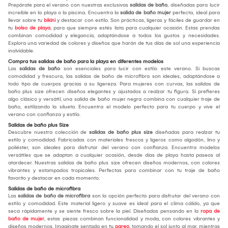
Prepárate para el verano con nuestras exclusivas
salidas de baño
, diseñadas para lucir
increíble en la playa o la piscina. Encuentra la
salida de baño mujer
perfecta, ideal para
llevar sobre tu
bikini
y destacar con estilo. Son prácticas, ligeras y fáciles de guardar en
tu
bolso de playa
, para que siempre estés lista para cualquier ocasión. Estas prendas
combinan comodidad y elegancia, adaptándose a todos los gustos y necesidades.
Explora una variedad de colores y diseños que harán de tus días de sol una experiencia
inolvidable.
Compra tus salidas de baño para la playa en diferentes modelos
Las
salidas de baño
son esenciales para lucir con estilo este verano. Si buscas
comodidad y frescura, las salidas de baño de microfibra son ideales, adaptándose a
todo tipo de cuerpos gracias a su ligereza. Para mujeres con curvas, las salidas de
baño plus size ofrecen diseños elegantes y ajustados a realzar tu figura. Si prefieres
algo clásico y versátil, una salida de baño mujer negra combina con cualquier traje de
baño, estilizando la silueta. Encuentra el modelo perfecto para tu cuerpo y vive el
verano con confianza y estilo.
Salidas de baño plus Size
Descubre nuestra colección de
salidas de baño plus size
diseñadas para realzar tu
estilo y comodidad. Fabricadas con materiales frescos y ligeros como algodón, lino y
poliéster, son ideales para disfrutar del verano con confianza. Encuentra modelos
versátiles que se adaptan a cualquier ocasión, desde días de playa hasta paseos al
atardecer. Nuestras salidas de baño plus size ofrecen diseños modernos, con colores
vibrantes y estampados tropicales. Perfectas para combinar con tu traje de baño
favorito y destacar en cada momento.
Salidas de baño de microfibra
Las
salidas de baño de microfibra
son la opción perfecta para disfrutar del verano con
estilo y comodidad. Este material ligero y suave es ideal para el clima cálido, ya que
seca rápidamente y se siente fresco sobre la piel. Diseñadas pensando en la
ropa de
baño de mujer
, estas piezas combinan funcionalidad y moda, con colores vibrantes y
diseños modernos. Imagínate sentada en tu
pareo
, tomando el sol junto al mar, mientras