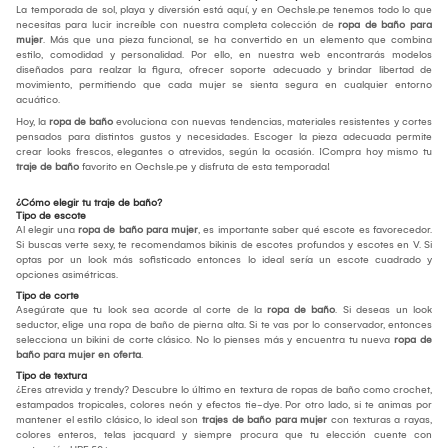
La temporada de sol, playa y diversión está aquí, y en Oechsle.pe tenemos todo lo que
necesitas para lucir increíble con nuestra completa colección de
ropa de baño para
mujer
. Más que una pieza funcional, se ha convertido en un elemento que combina
estilo, comodidad y personalidad. Por ello, en nuestra web encontrarás modelos
diseñados para realzar la figura, ofrecer soporte adecuado y brindar libertad de
movimiento, permitiendo que cada mujer se sienta segura en cualquier entorno
acuático.
Hoy, la
ropa de baño
evoluciona con nuevas tendencias, materiales resistentes y cortes
pensados para distintos gustos y necesidades. Escoger la pieza adecuada permite
crear looks frescos, elegantes o atrevidos, según la ocasión. ¡Compra hoy mismo tu
traje de baño
favorito en Oechsle.pe y disfruta de esta temporada!
¿Cómo elegir tu traje de baño?
Tipo de escote
Al elegir una
ropa de baño para mujer
, es importante saber qué escote es favorecedor.
Si buscas verte sexy, te recomendamos bikinis de escotes profundos y escotes en V. Si
optas por un look más sofisticado entonces lo ideal sería un escote cuadrado y
opciones asimétricas.
Tipo de corte
Asegúrate que tu look sea acorde al corte de la
ropa de baño
. Si deseas un look
seductor, elige una ropa de baño de pierna alta. Si te vas por lo conservador, entonces
selecciona un bikini de corte clásico. No lo pienses más y encuentra tu nueva
ropa de
baño para mujer en oferta
.
Tipo de textura
¿Eres atrevida y trendy? Descubre lo último en textura de ropas de baño como crochet,
estampados tropicales, colores neón y efectos tie-dye. Por otro lado, si te animas por
mantener el estilo clásico, lo ideal son
trajes de baño para mujer
con texturas a rayas,
colores enteros, telas jacquard y siempre procura que tu elección cuente con