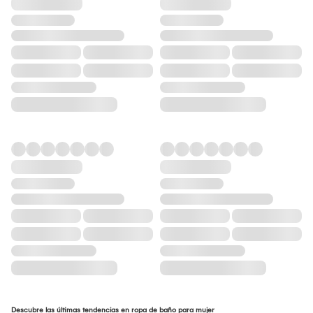
Descubre las últimas tendencias en ropa de baño para mujer