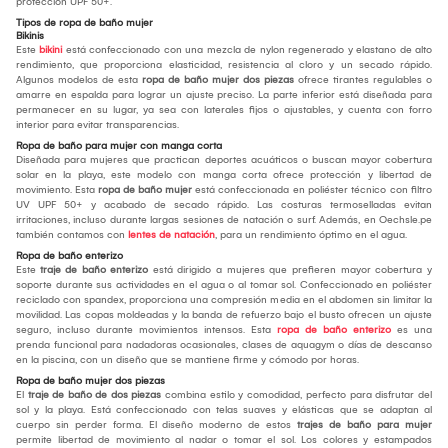
protección UPF 50+.
Tipos de ropa de baño mujer
Bikinis
Este
bikini
está confeccionado con una mezcla de nylon regenerado y elastano de alto
rendimiento, que proporciona elasticidad, resistencia al cloro y un secado rápido.
Algunos modelos de esta
ropa de baño mujer dos piezas
ofrece tirantes regulables o
amarre en espalda para lograr un ajuste preciso. La parte inferior está diseñada para
permanecer en su lugar, ya sea con laterales fijos o ajustables, y cuenta con forro
interior para evitar transparencias.
Ropa de baño para mujer con manga corta
Diseñada para mujeres que practican deportes acuáticos o buscan mayor cobertura
solar en la playa, este modelo con manga corta ofrece protección y libertad de
movimiento. Esta
ropa de baño mujer
está confeccionada en poliéster técnico con filtro
UV UPF 50+ y acabado de secado rápido. Las costuras termoselladas evitan
irritaciones, incluso durante largas sesiones de natación o surf. Además, en Oechsle.pe
también contamos con
lentes de natación
, para un rendimiento óptimo en el agua.
Ropa de baño enterizo
Este
traje de baño enterizo
está dirigido a mujeres que prefieren mayor cobertura y
soporte durante sus actividades en el agua o al tomar sol. Confeccionado en poliéster
reciclado con spandex, proporciona una compresión media en el abdomen sin limitar la
movilidad. Las copas moldeadas y la banda de refuerzo bajo el busto ofrecen un ajuste
seguro, incluso durante movimientos intensos. Esta
ropa de baño enterizo
es una
prenda funcional para nadadoras ocasionales, clases de aquagym o días de descanso
en la piscina, con un diseño que se mantiene firme y cómodo por horas.
Ropa de baño mujer dos piezas
El
traje de baño de dos piezas
combina estilo y comodidad, perfecto para disfrutar del
sol y la playa. Está confeccionado con telas suaves y elásticas que se adaptan al
cuerpo sin perder forma. El diseño moderno de estos
trajes de baño para mujer
permite libertad de movimiento al nadar o tomar el sol. Los colores y estampados