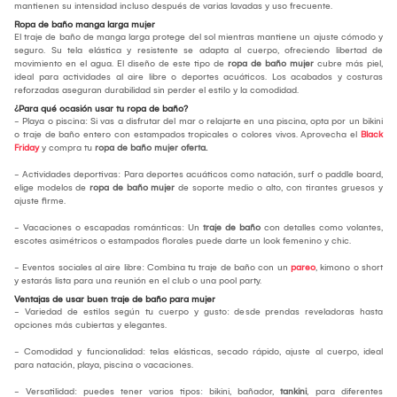
mantienen su intensidad incluso después de varias lavadas y uso frecuente.
Ropa de baño manga larga mujer
El traje de baño de manga larga protege del sol mientras mantiene un ajuste cómodo y
seguro. Su tela elástica y resistente se adapta al cuerpo, ofreciendo libertad de
movimiento en el agua. El diseño de este tipo de
ropa de baño mujer
cubre más piel,
ideal para actividades al aire libre o deportes acuáticos. Los acabados y costuras
reforzadas aseguran durabilidad sin perder el estilo y la comodidad.
¿Para qué ocasión usar tu ropa de baño?
- Playa o piscina: Si vas a disfrutar del mar o relajarte en una piscina, opta por un bikini
o traje de baño entero con estampados tropicales o colores vivos. Aprovecha el
Black
Friday
y compra tu
ropa de baño mujer oferta.
- Actividades deportivas: Para deportes acuáticos como natación, surf o paddle board,
elige modelos de
ropa de baño mujer
de soporte medio o alto, con tirantes gruesos y
ajuste firme.
- Vacaciones o escapadas románticas: Un
traje de baño
con detalles como volantes,
escotes asimétricos o estampados florales puede darte un look femenino y chic.
- Eventos sociales al aire libre: Combina tu traje de baño con un
pareo
, kimono o short
y estarás lista para una reunión en el club o una pool party.
Ventajas de usar buen traje de baño para mujer
- Variedad de estilos según tu cuerpo y gusto: desde prendas reveladoras hasta
opciones más cubiertas y elegantes.
- Comodidad y funcionalidad: telas elásticas, secado rápido, ajuste al cuerpo, ideal
para natación, playa, piscina o vacaciones.
- Versatilidad: puedes tener varios tipos: bikini, bañador,
tankini
, para diferentes