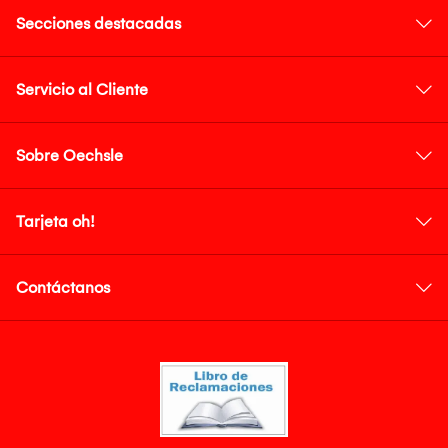
Secciones destacadas
Servicio al Cliente
Sobre Oechsle
Tarjeta oh!
Contáctanos