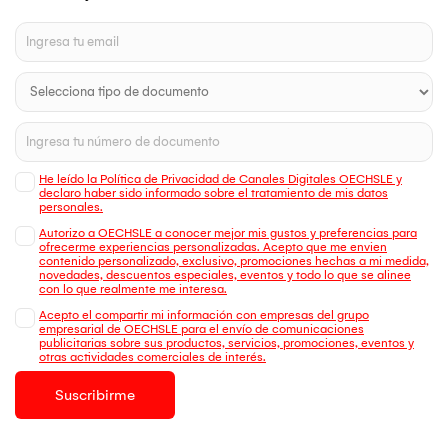
He leído la Política de Privacidad de Canales Digitales OECHSLE y
declaro haber sido informado sobre el tratamiento de mis datos
personales.
Autorizo a OECHSLE a conocer mejor mis gustos y preferencias para
ofrecerme experiencias personalizadas. Acepto que me envien
contenido personalizado, exclusivo, promociones hechas a mi medida,
novedades, descuentos especiales, eventos y todo lo que se alinee
con lo que realmente me interesa.
Acepto el compartir mi información con empresas del grupo
empresarial de OECHSLE para el envío de comunicaciones
publicitarias sobre sus productos, servicios, promociones, eventos y
otras actividades comerciales de interés.
Suscribirme