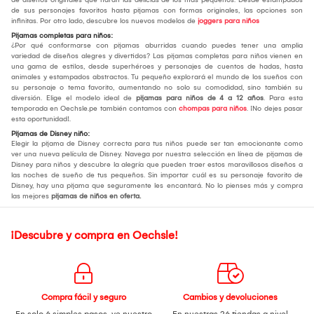
de sus personajes favoritos hasta pijamas con formas originales, las opciones son
infinitas. Por otro lado, descubre los nuevos modelos de
joggers para niños
Pijamas completas para niños:
¿Por qué conformarse con pijamas aburridas cuando puedes tener una amplia
variedad de diseños alegres y divertidos? Las pijamas completas para niños vienen en
una gama de estilos, desde superhéroes y personajes de cuentos de hadas, hasta
animales y estampados abstractos. Tu pequeño explorará el mundo de los sueños con
su personaje o tema favorito, aumentando no solo su comodidad, sino también su
diversión. Elige el modelo ideal de
pijamas para niños de 4 a 12 años
. Para esta
temporada en Oechsle.pe también contamos con
chompas para niños
. ¡No dejes pasar
esta oportunidad!.
Pijamas de Disney niño:
Elegir la pijama de Disney correcta para tus niños puede ser tan emocionante como
ver una nueva película de Disney. Navega por nuestra selección en línea de pijamas de
Disney para niños y descubre la alegría que pueden traer estos maravillosos diseños a
las noches de sueño de tus pequeños. Sin importar cuál es su personaje favorito de
Disney, hay una pijama que seguramente les encantará. No lo pienses más y compra
las mejores
pijamas de niños en oferta.
¡Descubre y compra en Oechsle!
Compra fácil y seguro
Cambios y devoluciones
En solo 6 simples pasos,
ve nuestro
En nuestras 26 tiendas a nivel