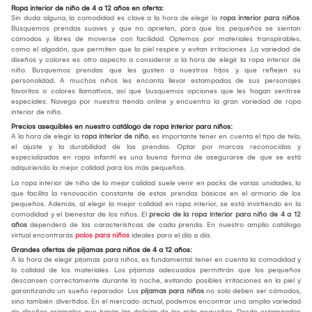
Ropa interior de niño de 4 a 12 años en oferta:
Sin duda alguna, la comodidad es clave a la hora de elegir la
ropa interior para niños
.
Busquemos prendas suaves y que no aprieten, para que los pequeños se sientan
cómodos y libres de moverse con facilidad. Optemos por materiales transpirables,
como el algodón, que permiten que la piel respire y evitan irritaciones .La variedad de
diseños y colores es otro aspecto a considerar a la hora de elegir la ropa interior de
niño. Busquemos prendas que les gusten a nuestros hijos y que reflejen su
personalidad. A muchos niños les encanta llevar estampados de sus personajes
favoritos o colores llamativos, así que busquemos opciones que les hagan sentirse
especiales. Navega por nuestra tienda online y encuentra la gran variedad de ropa
interior de niño.
Precios asequibles en nuestro catálogo de ropa interior para niños:
A la hora de elegir la
ropa interior de niño
, es importante tener en cuenta el tipo de tela,
el ajuste y la durabilidad de las prendas. Optar por marcas reconocidas y
especializadas en ropa infantil es una buena forma de asegurarse de que se está
adquiriendo la mejor calidad para los más pequeños.
La ropa interior de niño de la mejor calidad suele venir en packs de varias unidades, lo
que facilita la renovación constante de estas prendas básicas en el armario de los
pequeños. Además, al elegir la mejor calidad en ropa interior, se está invirtiendo en la
comodidad y el bienestar de los niños. El
precio de la ropa interior para niño de 4 a 12
años
dependerá de las características de cada prenda. En nuestro amplio catálogo
virtual encontrarás
polos para niños
ideales para el día a día.
Grandes ofertas de pijamas para niños de 4 a 12 años:
A la hora de elegir pijamas para niños, es fundamental tener en cuenta la comodidad y
la calidad de los materiales. Los pijamas adecuados permitirán que los pequeños
descansen correctamente durante la noche, evitando posibles irritaciones en la piel y
garantizando un sueño reparador. Los
pijamas para niños
no solo deben ser cómodos,
sino también divertidos. En el mercado actual, podemos encontrar una amplia variedad
de diseños originales que harán las delicias de los más pequeños. Desde estampados