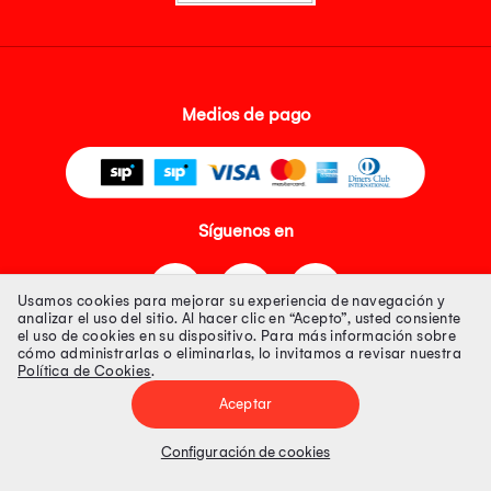
Medios de pago
Síguenos en
Usamos cookies para mejorar su experiencia de navegación y
analizar el uso del sitio. Al hacer clic en “Acepto”, usted consiente
el uso de cookies en su dispositivo. Para más información sobre
cómo administrarlas o eliminarlas, lo invitamos a revisar nuestra
Política de Cookies
.
Tienda 100% Segura
Aceptar
Tiendas Peruanas S.A. R.U.C. Nº 20493020618. Todos los derechos
reservados. Av. Aviación 2405 Piso 3, San Borja
Configuración de cookies
Precios disponibles solo en www.oechsle.pe. Precios online publicados
pueden incluir descuento adicional. Precios sujetos a variaciones sin
previo aviso. Productos sujetos a disponibilidad de stock