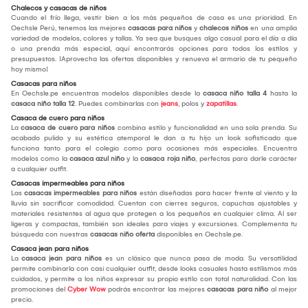
Chalecos y casacas de niños
Cuando el frío llega, vestir bien a los más pequeños de casa es una prioridad. En
Oechsle Perú, tenemos las mejores
casacas para niños
y
chalecos niños
en una amplia
variedad de modelos, colores y tallas. Ya sea que busques algo casual para el día a día
o una prenda más especial, aquí encontrarás opciones para todos los estilos y
presupuestos. ¡Aprovecha las ofertas disponibles y renueva el armario de tu pequeño
hoy mismo!
Casacas para niños
En Oechsle.pe encuentras modelos disponibles desde la
casaca niño talla 4
hasta la
casaca niño talla 12
. Puedes combinarlas con
jeans
, polos y
zapatillas
.
Casaca de cuero para niños
La
casaca de cuero para niños
combina estilo y funcionalidad en una sola prenda. Su
acabado pulido y su estética atemporal le dan a tu hijo un look sofisticado que
funciona tanto para el colegio como para ocasiones más especiales. Encuentra
modelos como la
casaca azul niño
y la
casaca roja niño
, perfectas para darle carácter
a cualquier outfit.
Casacas impermeables para niños
Las
casacas impermeables para niños
están diseñadas para hacer frente al viento y la
lluvia sin sacrificar comodidad. Cuentan con cierres seguros, capuchas ajustables y
materiales resistentes al agua que protegen a los pequeños en cualquier clima. Al ser
ligeras y compactas, también son ideales para viajes y excursiones. Complementa tu
búsqueda con nuestras
casacas niño oferta
disponibles en Oechsle.pe.
Casaca jean para niños
La
casaca jean para niños
es un clásico que nunca pasa de moda. Su versatilidad
permite combinarla con casi cualquier outfit, desde looks casuales hasta estilismos más
cuidados, y permite a los niños expresar su propio estilo con total naturalidad. Con las
promociones del
Cyber Wow
podrás encontrar las mejores
casacas para niño
al mejor
precio.