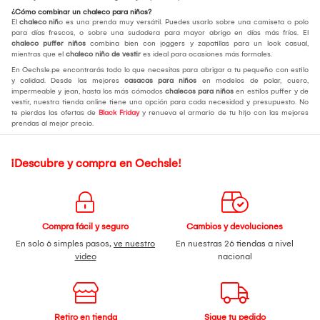
¿Cómo combinar un chaleco para niños?
El
chaleco niñ
o es una prenda muy versátil. Puedes usarlo sobre una camiseta o polo
para días frescos, o sobre una sudadera para mayor abrigo en días más fríos. El
chaleco puffer niños
combina bien con joggers y zapatillas para un look casual,
mientras que el
chaleco niño de vestir
es ideal para ocasiones más formales.
En Oechsle.pe encontrarás todo lo que necesitas para abrigar a tu pequeño con estilo
y calidad. Desde las mejores
casacas para niños
en modelos de polar, cuero,
impermeable y jean, hasta los más cómodos
chalecos para niños
en estilos puffer y de
vestir, nuestra tienda online tiene una opción para cada necesidad y presupuesto. No
te pierdas las ofertas de
Black Friday
y renueva el armario de tu hijo con las mejores
prendas al mejor precio.
¡Descubre y compra en Oechsle!
Compra fácil y seguro
Cambios y devoluciones
En solo 6 simples pasos,
ve nuestro
En nuestras 26 tiendas a nivel
video
nacional
Retiro en tienda
Sigue tu pedido