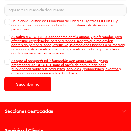
He leído la Política de Privacidad de Canales Digitales OECHSLE y
declaro haber sido informado sobre el tratamiento de mis datos
personales.
Autorizo a OECHSLE a conocer mejor mis gustos y preferencias para
ofrecerme experiencias personalizadas. Acepto que me envien
contenido personalizado, exclusivo, promociones hechas a mi medida,
novedades, descuentos especiales, eventos y todo lo que se alinee
con lo que realmente me interesa.
Acepto el compartir mi información con empresas del grupo
empresarial de OECHSLE para el envío de comunicaciones
publicitarias sobre sus productos, servicios, promociones, eventos y
otras actividades comerciales de interés.
Suscribirme
Secciones destacadas
Servicio al Cliente