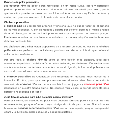
Casacas de polar para niños
Las
casacas niño
de polar están fabricadas en un tejido suave, ligero y abrigador,
perfecto para los días de frío intenso. Mantienen el calor sin añadir peso extra, por lo
que los niños pueden moverse con total libertad. Además, son muy fáciles de lavar y
cuidar, una gran ventaja para el ritmo de vida de cualquier familia.
Chalecos para niños
El
chaleco niño
es una prenda práctica y funcional que no puede faltar en el armario
de los más pequeños. Al ser sin mangas y abierto por delante, permite el máximo rango
de movimiento, por lo que es ideal para los niños que no paran de moverse y jugar.
Puede usarse sobre una camiseta, una sudadera o un jersey, adaptándose fácilmente a
distintos niveles de frío.
Los
chalecos para niños
están disponibles en una gran variedad de estilos. El
chaleco
puffer niños
es perfecto para el invierno, gracias a su relleno acolchado que retiene el
calor de forma eficiente.
Por otro lado, el
chaleco niño de vestir
es una opción más elegante, ideal para
ocasiones especiales o salidas más formales. Además, los
chalecos niño
suelen estar
confeccionados en materiales resistentes como el algodón, la lana o el poliéster, con
cierres de cremallera o botones que facilitan su uso.
El
chaleco para niños
de Oechsle.pe está disponible en múltiples tallas, desde los 4
hasta los 12 años, para que siempre encuentres el ajuste ideal. Descubre toda la
selección de
chalecos niño
en oferta y combínalos con joggers y
chompas para niños
disponibles en nuestra tienda online. ¡No esperes más y elige la prenda perfecta para
abrigar a tu pequeño con estilo!
¿Qué tipo de casaca para niño es mejor para el invierno?
Para el invierno, las casacas de polar y las casacas térmicas para niños son las más
recomendadas, ya que ofrecen mayor abrigo sin añadir peso extra. Si el clima es
lluvioso, las
casacas impermeables para niños
son la mejor opción, ya que protegen del
viento y la lluvia con cierres seguros y capucha ajustable.