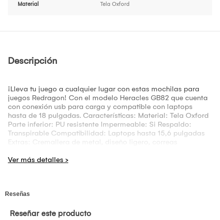
Material
Tela Oxford
Descripción
¡Lleva tu juego a cualquier lugar con estas mochilas para
juegos Redragon! Con el modelo Heracles GB82 que cuenta
con conexión usb para carga y compatible con laptops
hasta de 18 pulgadas. Características: Material: Tela Oxford
Parte inferior: PU resistente Impermeable: Si Respaldo:
Transpirable Compatibilidad: Laptops hasta 15,6 pulgadas
Extras: Cremallera de metal, diseño ligero, correas
resistentes y conexión usb Medidas: 29 x 12 x 43cm