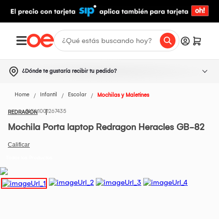
¿Dónde te gustaría recibir tu pedido?
Home
Infantil
Escolar
Mochilas y Maletines
1001267435
REDRAGON
Mochila Porta laptop Redragon Heracles GB-82
Todos los Productos