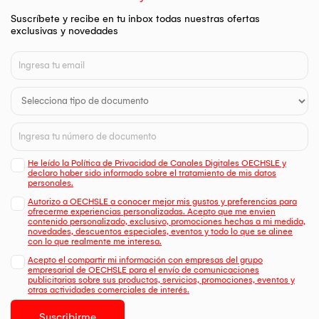
Suscríbete y recibe en tu inbox todas nuestras ofertas
exclusivas y novedades
He leído la Política de Privacidad de Canales Digitales OECHSLE y
declaro haber sido informado sobre el tratamiento de mis datos
personales.
Autorizo a OECHSLE a conocer mejor mis gustos y preferencias para
ofrecerme experiencias personalizadas. Acepto que me envien
contenido personalizado, exclusivo, promociones hechas a mi medida,
novedades, descuentos especiales, eventos y todo lo que se alinee
con lo que realmente me interesa.
Acepto el compartir mi información con empresas del grupo
empresarial de OECHSLE para el envío de comunicaciones
publicitarias sobre sus productos, servicios, promociones, eventos y
otras actividades comerciales de interés.
Suscribirme