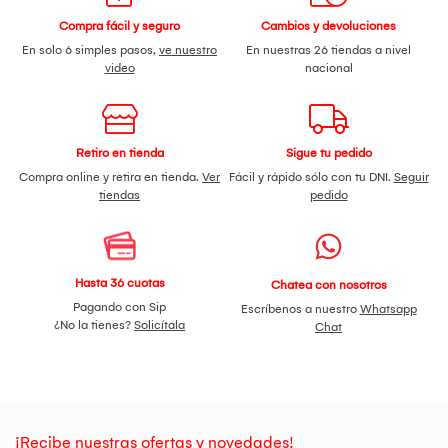
Compra fácil y seguro
Cambios y devoluciones
En solo 6 simples pasos,
ve nuestro
En nuestras 26 tiendas a nivel
video
nacional
Retiro en tienda
Sigue tu pedido
Compra online y retira en tienda.
Ver
Fácil y rápido sólo con tu DNI.
Seguir
tiendas
pedido
Hasta 36 cuotas
Chatea con nosotros
Pagando con Sip
Escríbenos a nuestro
Whatsapp
¿No la tienes?
Solicítala
Chat
¡Recibe nuestras ofertas y novedades!