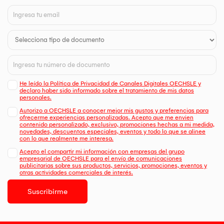
He leído la Política de Privacidad de Canales Digitales OECHSLE y
declaro haber sido informado sobre el tratamiento de mis datos
personales.
Autorizo a OECHSLE a conocer mejor mis gustos y preferencias para
ofrecerme experiencias personalizadas. Acepto que me envien
contenido personalizado, exclusivo, promociones hechas a mi medida,
novedades, descuentos especiales, eventos y todo lo que se alinee
con lo que realmente me interesa.
Acepto el compartir mi información con empresas del grupo
empresarial de OECHSLE para el envío de comunicaciones
publicitarias sobre sus productos, servicios, promociones, eventos y
otras actividades comerciales de interés.
Suscribirme