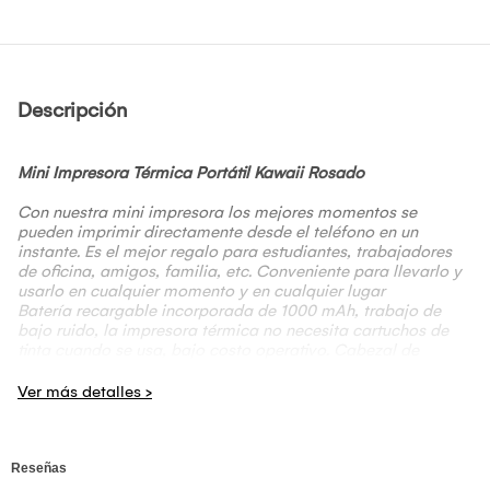
Descripción
Mini Impresora Térmica Portátil Kawaii Rosado
Con nuestra mini impresora los mejores momentos se
pueden imprimir directamente desde el teléfono en un
instante. Es el mejor regalo para estudiantes, trabajadores
de oficina, amigos, familia, etc. Conveniente para llevarlo y
usarlo en cualquier momento y en cualquier lugar
Batería recargable incorporada de 1000 mAh, trabajo de
bajo ruido, la impresora térmica no necesita cartuchos de
tinta cuando se usa, bajo costo operativo. Cabezal de
impresión de alta resolución de 200 ppp, impresión clara y
rendimiento estable.
Admite múltiples funciones, puede imprimir fotos, etiquetas,
mensajes, listas, registros, códigos QR, impresión de
páginas web, etc. La aplicación proporciona varias fuentes y
temas para hacer que sus fotos sean más elegantes.
Registra tu vida, imprime el paisaje que ves, registra sus