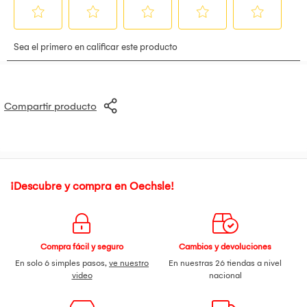
adicionales: Las fotografías son solo referenciales.
Ofrecemos una garantía de 1 año por defectos de
fabricación. El producto se entrega completamente
ensamblado y listo para su uso. Las decoraciones mostradas
en las imágenes no están incluidas.
Producto no está sujeto a cancelaciones y devoluciones.
Para mayor información, revisar términos y condiciones
Compartir producto
¡Descubre y compra en Oechsle!
Compra fácil y seguro
Cambios y devoluciones
En solo 6 simples pasos,
ve nuestro
En nuestras 26 tiendas a nivel
video
nacional