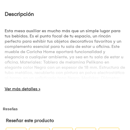
Descripción
Esta mesa auxiliar es mucho más que un simple lugar para
tus bebidas. Es el punto focal de tu espacio, un rincón
perfecto para exhibir tus objetos decorativos favoritos y un
complemento esencial para tu sala de estar u oficina. Este
mueble de Coricha Home aportará funcionalidad y
elegancia a cualquier ambiente, ya sea en tu sala de estar u
oficina. Materiales: Tablero de melamina Pelikano en
elegante color Negro con un espesor de 18 mm. Estructura de
tubo metálico, recubierto con pintura en polvo electrostática
al horno, en un sofisticado tono Negro. Medidas: Diámetro:
40 cm. Alto: 55 cm. Transforma tu hogar u oficina con esta
Mesa Auxiliar. ¡Haz tu pedido hoy mismo! Preguntas
Frecuentes: P: ¿Viene listo para usar? R: ¡Absolutamente! Te
lo entregamos 100% armado. P: ¿En cuánto tiempo recibo mi
producto? R: El tiempo de entrega lo puedes verificar al
momento de realizar el pago. Te brindamos un estimado de
entrega de 6 a 10 días, según el destino de entrega. P: ¿El
producto tiene garantía? R: Por supuesto, todos tienen una
garantía de 1 año por cualquier defecto de fábrica. Detalles