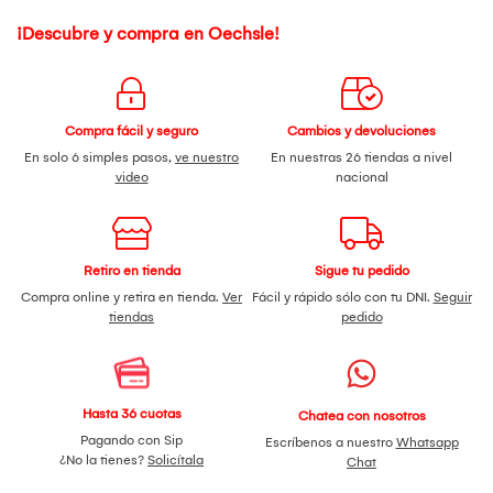
¡Descubre y compra en Oechsle!
Compra fácil y seguro
Cambios y devoluciones
En solo 6 simples pasos,
ve nuestro
En nuestras 26 tiendas a nivel
video
nacional
Retiro en tienda
Sigue tu pedido
Compra online y retira en tienda.
Ver
Fácil y rápido sólo con tu DNI.
Seguir
tiendas
pedido
Hasta 36 cuotas
Chatea con nosotros
Pagando con Sip
Escríbenos a nuestro
Whatsapp
¿No la tienes?
Solicítala
Chat