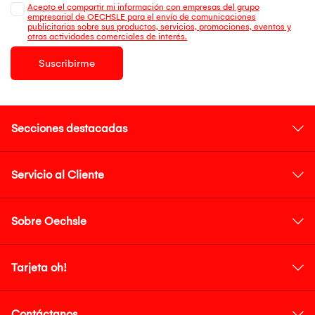
Acepto el compartir mi información con empresas del grupo
empresarial de OECHSLE para el envío de comunicaciones
publicitarias sobre sus productos, servicios, promociones, eventos y
otras actividades comerciales de interés.
Suscribirme
Secciones destacadas
Servicio al Cliente
Sobre Oechsle
Tarjeta oh!
Contáctanos