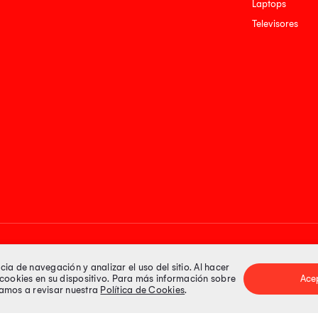
Laptops
Televisores
Medios de pago
a de navegación y analizar el uso del sitio. Al hacer
e cookies en su dispositivo. Para más información sobre
Ace
itamos a revisar nuestra
Política de Cookies
.