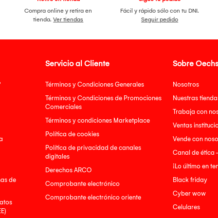
Compra online y retira en
Fácil y rápido sólo con tu DNI.
tienda.
Ver tiendas
Seguir pedido
Servicio al Cliente
Sobre Oechs
?
Términos y Condiciones Generales
Nosotros
Términos y Condiciones de Promociones
Nuestras tienda
Comerciales
Trabaja con no
Términos y condiciones Marketplace
Ventas instituci
Política de cookies
a
Vende con noso
Política de privacidad de canales
Canal de ética 
digitales
¡Lo último en t
Derechos ARCO
nas de
Black friday
Comprobante electrónico
Cyber wow
Comprobante electrónico oriente
atos
Celulares
EE)