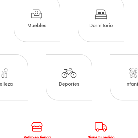
Muebles
Dormitorio
elleza
Deportes
Infant
Retiro en tienda
Sigue tu pedido