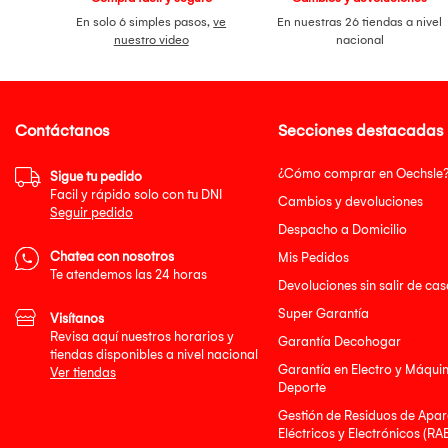
En solo 6 simples pasos,
ve
En nuestras 26 tiendas a nivel
nuestro video
nacional
Contáctanos
Secciones destacadas
¿Cómo comprar en Oechsle
Sigue tu pedido
Facil y rápido solo con tu DNI
Cambios y devoluciones
Seguir pedido
Despacho a Domicilio
Chatea con nosotros
Mis Pedidos
Te atendemos las 24 horas
Devoluciones sin salir de cas
Super Garantía
Visítanos
Revisa aquí nuestros horarios y
Garantía Decohogar
tiendas disponibles a nivel nacional
Garantía en Electro y Máqui
Ver tiendas
Deporte
Gestión de Residuos de Apar
Eléctricos y Electrónicos (RA