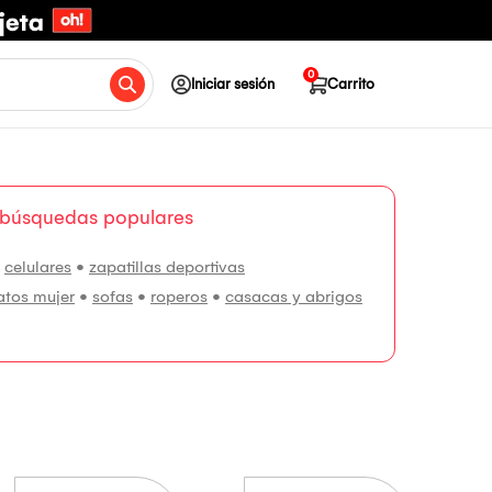
0
Iniciar sesión
Carrito
 búsquedas populares
•
celulares
•
zapatillas deportivas
atos mujer
•
sofas
•
roperos
•
casacas y abrigos