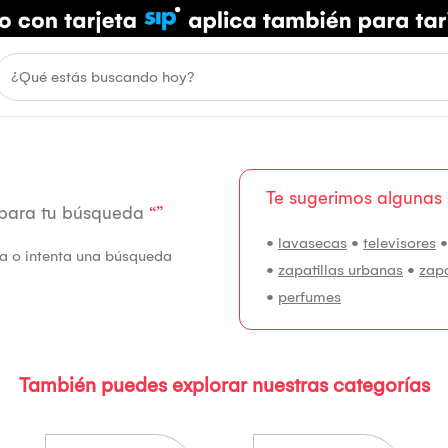
Te sugerimos algunas
 para tu búsqueda
“”
•
lavasecas
•
televisores
fía o intenta una búsqueda
•
zapatillas urbanas
•
zap
•
perfumes
También puedes explorar nuestras categorías