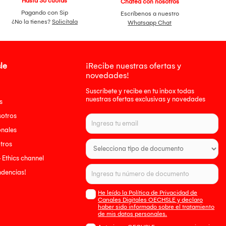
Hasta 36 cuotas
Chatea con nosotros
Pagando con Sip
Escríbenos a nuestro
¿No la tienes?
Solicítala
Whatsapp Chat
le
¡Recibe nuestras ofertas y
novedades!
Suscríbete y recibe en tu inbox todas
nuestras ofertas exclusivas y novedades
s
sotros
onales
tros
- Ethics channel
endencias!
He leído la Política de Privacidad de
Canales Digitales OECHSLE y declaro
haber sido informado sobre el tratamiento
de mis datos personales.