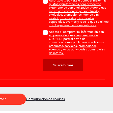
Autorizo a OECHSLE a conocer mejor mis
gustos y preferencias para ofrecerme
experiencias personalizadas. Acepto que
me envien contenido personalizado,
exclusivo, promociones hechas a mi
medida, novedades, descuentos
especiales, eventos y todo lo que se alinee
con lo que realmente me interesa.
Acepto el compartir mi información con
empresas del grupo empresarial de
OECHSLE para el envío de
comunicaciones publicitarias sobre sus
productos, servicios, promociones,
eventos y otras actividades comerciales
de interés.
Suscribirme
Tienda 100% Segura
ptar
Configuración de cookies