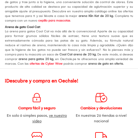
de gatos y trae junto a la higiene, una conveniente solución de control de olores. Este
producto de alta calidad se destaca por su capacidad de aglutinación superior y su
amigable ajuste al presupuesto. Descubre en nuestro amplio catálogo online las ofertas
que tenemos para ti y así llévate a casa la mejor
arena Klin Kat de 20 kg.
Completa tu
compra con un nuevo
cepillo para mascotas
.
Arena de gato Cool Cat:
La arena para gatos Cool Cat va más allá de lo convencional. Aparte de su capacidad
para formar grumos sólidos fáciles de extraer, tiene una textura suave que es
extremadamente cómoda para las patas de su gato. Además, su fórmula natural
reduce el rastreo de arena, manteniendo la casa más limpia y agradable. ¿Quién dijo
que la higiene de los gatos no puede ser fresca y sin esfuerzo?. No lo pienses más y
compra para tu mascota un saco de
Cool Cat arena de 20 kg.
De este modo, si deseas
comprar
arena para gatos 20 kg,
en Oechsle.pe te ofrecemos una amplia variedad de
marcas. Con las
ofertas de Cyber Wow
podrás comprar
arena de gato en oferta.
¡Descubre y compra en Oechsle!
Compra fácil y seguro
Cambios y devoluciones
En solo 6 simples pasos,
ve nuestro
En nuestras 26 tiendas a nivel
video
nacional