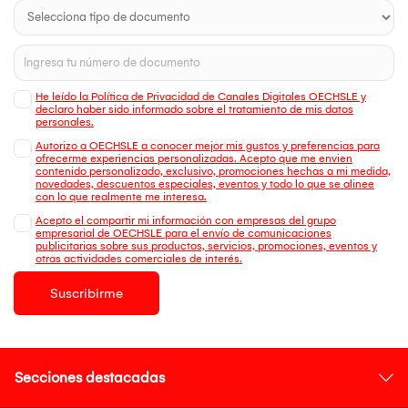
He leído la Política de Privacidad de Canales Digitales OECHSLE y
declaro haber sido informado sobre el tratamiento de mis datos
personales.
Autorizo a OECHSLE a conocer mejor mis gustos y preferencias para
ofrecerme experiencias personalizadas. Acepto que me envien
contenido personalizado, exclusivo, promociones hechas a mi medida,
novedades, descuentos especiales, eventos y todo lo que se alinee
con lo que realmente me interesa.
Acepto el compartir mi información con empresas del grupo
empresarial de OECHSLE para el envío de comunicaciones
publicitarias sobre sus productos, servicios, promociones, eventos y
otras actividades comerciales de interés.
Suscribirme
Secciones destacadas