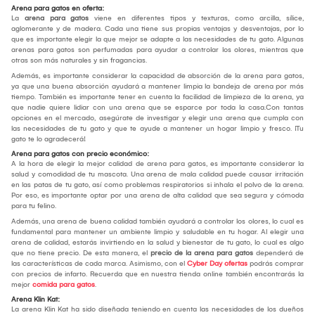
Arena para gatos en oferta:
La
arena para gatos
viene en diferentes tipos y texturas, como arcilla, sílice,
aglomerante y de madera. Cada una tiene sus propias ventajas y desventajas, por lo
que es importante elegir la que mejor se adapte a las necesidades de tu gato. Algunas
arenas para gatos son perfumadas para ayudar a controlar los olores, mientras que
otras son más naturales y sin fragancias.
Además, es importante considerar la capacidad de absorción de la arena para gatos,
ya que una buena absorción ayudará a mantener limpia la bandeja de arena por más
tiempo. También es importante tener en cuenta la facilidad de limpieza de la arena, ya
que nadie quiere lidiar con una arena que se esparce por toda la casa.Con tantas
opciones en el mercado, asegúrate de investigar y elegir una arena que cumpla con
las necesidades de tu gato y que te ayude a mantener un hogar limpio y fresco. ¡Tu
gato te lo agradecerá!
Arena para gatos con precio económico:
A la hora de elegir la mejor calidad de arena para gatos, es importante considerar la
salud y comodidad de tu mascota. Una arena de mala calidad puede causar irritación
en las patas de tu gato, así como problemas respiratorios si inhala el polvo de la arena.
Por eso, es importante optar por una arena de alta calidad que sea segura y cómoda
para tu felino.
Además, una arena de buena calidad también ayudará a controlar los olores, lo cual es
fundamental para mantener un ambiente limpio y saludable en tu hogar. Al elegir una
arena de calidad, estarás invirtiendo en la salud y bienestar de tu gato, lo cual es algo
que no tiene precio. De esta manera, el
precio de la arena para gatos
dependerá de
las características de cada marca. Asimismo, con el
Cyber Day ofertas
podrás comprar
con precios de infarto. Recuerda que en nuestra tienda online también encontrarás la
mejor
comida para gatos
.
Arena Klin Kat:
La arena Klin Kat ha sido diseñada teniendo en cuenta las necesidades de los dueños