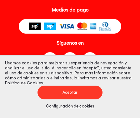
Medios de pago
Síguenos en
Usamos cookies para mejorar su experiencia de navegación y
analizar el uso del sitio. Al hacer clic en “Acepto”, usted consiente
el uso de cookies en su dispositivo. Para más información sobre
cómo administrarlas o eliminarlas, lo invitamos a revisar nuestra
Política de Cookies
.
Tienda 100% Segura
Aceptar
Tiendas Peruanas S.A. R.U.C. Nº 20493020618. Todos los derechos
reservados. Av. Aviación 2405 Piso 3, San Borja
Configuración de cookies
Precios disponibles solo en www.oechsle.pe. Precios online publicados
pueden incluir descuento adicional. Precios sujetos a variaciones sin
previo aviso. Productos sujetos a disponibilidad de stock
El Oficial de Protección de Datos Personales de Tiendas Peruanas S.A.
identificada con RUC No. 20493020618 es el señor Juan Diego Gavelan
Zegarra identificado con D.N.I. N° 45218133, cuyo correo corporativo de
contacto es
oficial.protecciondedatos@oechsle.pe