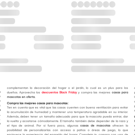
complementan la decoración del hogar o el jardín, lo cual es un plus para los
a
dueños. Aprovecha los
descuentos Black Friday
y compra las mejores
casas para
y
mascotas en oferta.
y
Compra las mejores casas para mascotas:
s
Ten en cuenta que es vital que las casas cuenten con buena ventilación para evitar
a
la acumulación de humedad y mantener una temperatura agradable en su interior.
,
Además, deben tener un tamaño adecuado para que la mascota pueda entrar, dar
.
la vuelta y acostarse cómodamente. El tamaño también debe depender de la raza y
a
el tipo de animal. Por si fuera poco, algunas
casas de mascotas
ofrecen la
posibilidad de personalizarlas con acceso a patios o áreas de juego, lo que
enriquece la experiencia del engreído del hogar. Completa tu compra con una de