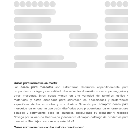
Casas para mascotas en oferta:
Las
casas para mascotas
son estructuras diseñadas específicamente par
proporcionar refugio y comodidad a los animales domésticos, como perros, gatos 
otras mascotas. Estas casas vienen en una variedad de tamaños, estilos 
materiales, y están diseñadas para satisfacer las necesidades y preferencia
específicas de las mascotas y sus dueños. Si estás por
comprar casas par
mascotas
ten en cuenta que están diseñadas para proporcionar un entorno seguro
cómodo y estimulante para los animales, asegurando su bienestar y felicidad
Navega por la web de Oechsle.pe y descubre el amplio catálogo de productos par
mascotas. ¡No dejes pasar esta oportunidad!.
Casas para mascotas con los mejores precios aquí: