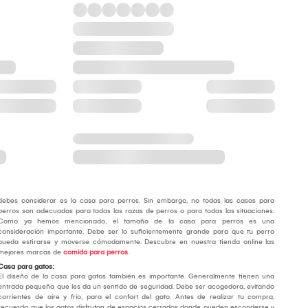
debes considerar es la casa para perros. Sin embargo, no todas las casas para
perros son adecuadas para todas las razas de perros o para todas las situaciones.
Como ya hemos mencionado, el tamaño de la casa para perros es una
consideración importante. Debe ser lo suficientemente grande para que tu perro
pueda estirarse y moverse cómodamente. Descubre en nuestra tienda online las
mejores marcas de
comida para perros
.
Casa para gatos:
El diseño de la casa para gatos también es importante. Generalmente tienen una
entrada pequeña que les da un sentido de seguridad. Debe ser acogedora, evitando
corrientes de aire y frío, para el confort del gato. Antes de realizar tu compra,
recuerda que los gatos disfrutan de espacios cerrados donde pueden esconderse y