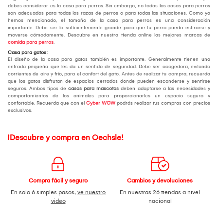
debes considerar es la casa para perros. Sin embargo, no todas las casas para perros
son adecuadas para todas las razas de perros o para todas las situaciones. Como ya
hemos mencionado, el tamaño de la casa para perros es una consideración
importante. Debe ser lo suficientemente grande para que tu perro pueda estirarse y
moverse cómodamente. Descubre en nuestra tienda online las mejores marcas de
comida para perros
.
Casa para gatos:
El diseño de la casa para gatos también es importante. Generalmente tienen una
entrada pequeña que les da un sentido de seguridad. Debe ser acogedora, evitando
corrientes de aire y frío, para el confort del gato. Antes de realizar tu compra, recuerda
que los gatos disfrutan de espacios cerrados donde pueden esconderse y sentirse
seguros. Ambos tipos de
casas para mascotas
deben adaptarse a las necesidades y
comportamientos de los animales para proporcionarles un espacio seguro y
confortable. Recuerda que con el
Cyber WOW
podrás realizar tus compras con precios
exclusivos.
¡Descubre y compra en Oechsle!
Compra fácil y seguro
Cambios y devoluciones
En solo 6 simples pasos,
ve nuestro
En nuestras 26 tiendas a nivel
video
nacional