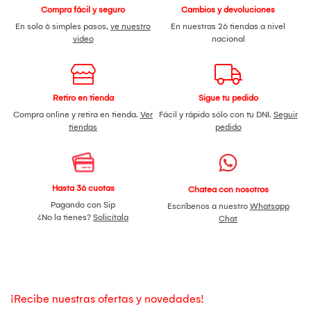
Compra fácil y seguro
Cambios y devoluciones
En solo 6 simples pasos,
ve nuestro
En nuestras 26 tiendas a nivel
video
nacional
Retiro en tienda
Sigue tu pedido
Compra online y retira en tienda.
Ver
Fácil y rápido sólo con tu DNI.
Seguir
tiendas
pedido
Hasta 36 cuotas
Chatea con nosotros
Pagando con Sip
Escríbenos a nuestro
Whatsapp
¿No la tienes?
Solicítala
Chat
¡Recibe nuestras ofertas y novedades!