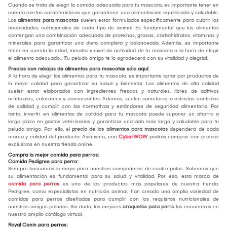
Cuando se trata de elegir la comida adecuada para tu mascota, es importante tener en
cuenta ciertas características que garanticen una alimentación equilibrada y saludable.
Los
alimentos para mascotas
suelen estar formulados específicamente para cubrir las
necesidades nutricionales de cada tipo de animal. Es fundamental que los alimentos
contengan una combinación adecuada de proteínas, grasas, carbohidratos, vitaminas y
minerales para garantizar una dieta completa y balanceada. Además, es importante
tener en cuenta la edad, tamaño y nivel de actividad de tu mascota a la hora de elegir
el alimento adecuado.. ¡Tu peludo amigo te lo agradecerá con su vitalidad y alegría!.
Precios con rebajas de alimentos para mascotas sólo aquí:
A la hora de elegir los alimentos para tu mascota, es importante optar por productos de
la mejor calidad para garantizar su salud y bienestar. Los alimentos de alta calidad
suelen estar elaborados con ingredientes frescos y naturales, libres de aditivos
artificiales, colorantes y conservantes. Además, suelen someterse a estrictos controles
de calidad y cumplir con las normativas y estándares de seguridad alimentaria. Por
tanto, invertir en alimentos de calidad para tu mascota puede suponer un ahorro a
largo plazo en gastos veterinarios y garantizar una vida más larga y saludable para tu
peludo amigo. Por ello, el
precio de los alimentos para mascotas
dependerá de cada
marca y calidad del producto. Asimismo, con
CyberWOW
podrás comprar con precios
exclusivos en nuestra tienda online.
Compra la mejor comida para perros:
Comida Pedigree para perro:
Siempre buscamos lo mejor para nuestros compañeros de cuatro patas. Sabemos que
su alimentación es fundamental para su salud y vitalidad. Por eso, esta marca de
comida para perros
es uno de los productos más populares de nuestra tienda.
Pedigree, como especialistas en nutrición animal, han creado una amplia variedad de
comidas para perros diseñadas para cumplir con los requisitos nutricionales de
nuestros amigos peludos. Sin duda, las mejores
croquetas para perro
las encuentras en
nuestro amplio catálogo virtual.
Royal Canin para perros: