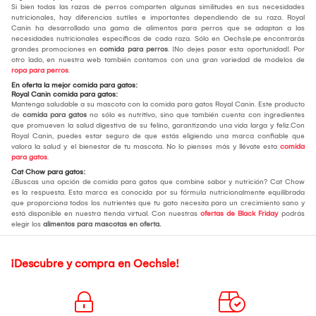
Si bien todas las razas de perros comparten algunas similitudes en sus necesidades
nutricionales, hay diferencias sutiles e importantes dependiendo de su raza. Royal
Canin ha desarrollado una gama de alimentos para perros que se adaptan a las
necesidades nutricionales específicas de cada raza. Sólo en Oechsle.pe encontrarás
grandes promociones en
comida para perros
. ¡No dejes pasar esta oportunidad!. Por
otro lado, en nuestra web también contamos con una gran variedad de modelos de
ropa para perros
.
En oferta la mejor comida para gatos:
Royal Canin comida para gatos:
Mantenga saludable a su mascota con la comida para gatos Royal Canin. Este producto
de
comida para gatos
no sólo es nutritivo, sino que también cuenta con ingredientes
que promueven la salud digestiva de su felino, garantizando una vida larga y feliz.Con
Royal Canin, puedes estar seguro de que estás eligiendo una marca confiable que
valora la salud y el bienestar de tu mascota. No lo pienses más y llévate esta
comida
para gatos
.
Cat Chow para gatos:
¿Buscas una opción de comida para gatos que combine sabor y nutrición? Cat Chow
es la respuesta. Esta marca es conocida por su fórmula nutricionalmente equilibrada
que proporciona todos los nutrientes que tu gato necesita para un crecimiento sano y
está disponible en nuestra tienda virtual. Con nuestras
ofertas de Black Friday
podrás
elegir los
alimentos para mascotas en oferta.
¡Descubre y compra en Oechsle!