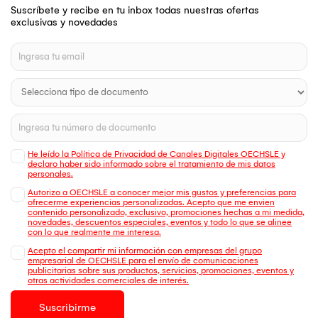
Suscríbete y recibe en tu inbox todas nuestras ofertas
exclusivas y novedades
He leído la Política de Privacidad de Canales Digitales OECHSLE y
declaro haber sido informado sobre el tratamiento de mis datos
personales.
Autorizo a OECHSLE a conocer mejor mis gustos y preferencias para
ofrecerme experiencias personalizadas. Acepto que me envien
contenido personalizado, exclusivo, promociones hechas a mi medida,
novedades, descuentos especiales, eventos y todo lo que se alinee
con lo que realmente me interesa.
Acepto el compartir mi información con empresas del grupo
empresarial de OECHSLE para el envío de comunicaciones
publicitarias sobre sus productos, servicios, promociones, eventos y
otras actividades comerciales de interés.
Suscribirme