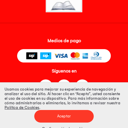
Medios de pago
Síguenos en
Usamos cookies para mejorar su experiencia de navegación y
analizar el uso del sitio. Al hacer clic en “Acepto”, usted consiente
el uso de cookies en su dispositivo. Para más información sobre
cómo administrarlas o eliminarlas, lo invitamos a revisar nuestra
Política de Cookies
.
Tienda 100% Segura
Aceptar
Tiendas Peruanas S.A. R.U.C. Nº 20493020618. Todos los derechos
reservados. Av. Aviación 2405 Piso 3, San Borja