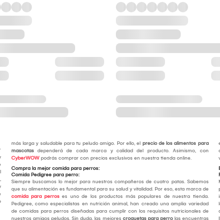
más larga y saludable para tu peludo amigo. Por ello, el
precio de los alimentos para
r
mascotas
dependerá de cada marca y calidad del producto. Asimismo, con
y
CyberWOW
podrás comprar con precios exclusivos en nuestra tienda online.
e
Compra la mejor comida para perros:
l
Comida Pedigree para perro:
,
Siempre buscamos lo mejor para nuestros compañeros de cuatro patas. Sabemos
y
que su alimentación es fundamental para su salud y vitalidad. Por eso, esta marca de
e
comida para perros
es uno de los productos más populares de nuestra tienda.
o
Pedigree, como especialistas en nutrición animal, han creado una amplia variedad
de comidas para perros diseñadas para cumplir con los requisitos nutricionales de
nuestros amigos peludos. Sin duda, las mejores
croquetas para perro
las encuentras