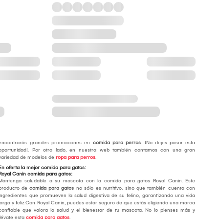
encontrarás grandes promociones en
comida para perros
. ¡No dejes pasar esta
oportunidad!. Por otro lado, en nuestra web también contamos con una gran
variedad de modelos de
ropa para perros
.
En oferta la mejor comida para gatos:
Royal Canin comida para gatos:
Mantenga saludable a su mascota con la comida para gatos Royal Canin. Este
producto de
comida para gatos
no sólo es nutritivo, sino que también cuenta con
ingredientes que promueven la salud digestiva de su felino, garantizando una vida
larga y feliz.Con Royal Canin, puedes estar seguro de que estás eligiendo una marca
confiable que valora la salud y el bienestar de tu mascota. No lo pienses más y
llévate esta
comida para gatos
.