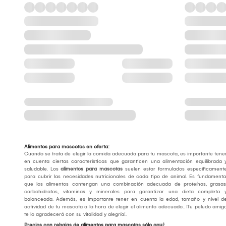
Alimentos para mascotas en oferta:
Cuando se trata de elegir la comida adecuada para tu mascota, es importante tene
en cuenta ciertas características que garanticen una alimentación equilibrada 
saludable. Los
alimentos para mascotas
suelen estar formulados específicament
para cubrir las necesidades nutricionales de cada tipo de animal. Es fundamenta
que los alimentos contengan una combinación adecuada de proteínas, grasas
carbohidratos, vitaminas y minerales para garantizar una dieta completa 
balanceada. Además, es importante tener en cuenta la edad, tamaño y nivel d
actividad de tu mascota a la hora de elegir el alimento adecuado.. ¡Tu peludo amig
te lo agradecerá con su vitalidad y alegría!.
Precios con rebajas de alimentos para mascotas sólo aquí: