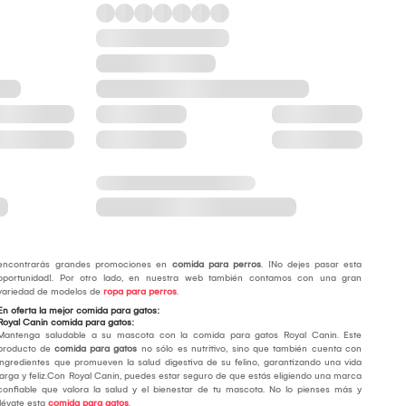
encontrarás grandes promociones en
comida para perros
. ¡No dejes pasar esta
oportunidad!. Por otro lado, en nuestra web también contamos con una gran
variedad de modelos de
ropa para perros
.
En oferta la mejor comida para gatos:
Royal Canin comida para gatos:
Mantenga saludable a su mascota con la comida para gatos Royal Canin. Este
producto de
comida para gatos
no sólo es nutritivo, sino que también cuenta con
ingredientes que promueven la salud digestiva de su felino, garantizando una vida
larga y feliz.Con Royal Canin, puedes estar seguro de que estás eligiendo una marca
confiable que valora la salud y el bienestar de tu mascota. No lo pienses más y
llévate esta
comida para gatos
.