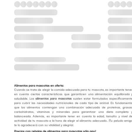
Alimentos para mascotas en oferta:
Cuando se trata de elegir la comida adecuada para tu mascota, es importante tene
en cuenta ciertas características que garanticen una alimentación equilibrada 
saludable. Los
alimentos para mascotas
suelen estar formulados específicament
para cubrir las necesidades nutricionales de cada tipo de animal. Es fundamenta
que los alimentos contengan una combinación adecuada de proteínas, grasas
carbohidratos, vitaminas y minerales para garantizar una dieta completa 
balanceada. Además, es importante tener en cuenta la edad, tamaño y nivel d
actividad de tu mascota a la hora de elegir el alimento adecuado.. ¡Tu peludo amig
te lo agradecerá con su vitalidad y alegría!.
Precios con rebajas de alimentos para mascotas sólo aquí: