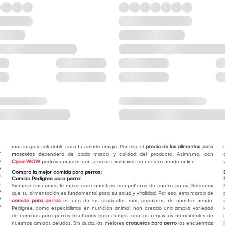
más larga y saludable para tu peludo amigo. Por ello, el
precio de los alimentos para
r
mascotas
dependerá de cada marca y calidad del producto. Asimismo, con
y
CyberWOW
podrás comprar con precios exclusivos en nuestra tienda online.
e
Compra la mejor comida para perros:
l
Comida Pedigree para perro:
,
Siempre buscamos lo mejor para nuestros compañeros de cuatro patas. Sabemos
y
que su alimentación es fundamental para su salud y vitalidad. Por eso, esta marca de
e
comida para perros
es uno de los productos más populares de nuestra tienda.
o
Pedigree, como especialistas en nutrición animal, han creado una amplia variedad
de comidas para perros diseñadas para cumplir con los requisitos nutricionales de
nuestros amigos peludos. Sin duda, las mejores
croquetas para perro
las encuentras