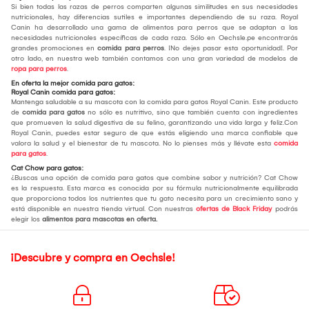
Si bien todas las razas de perros comparten algunas similitudes en sus necesidades
nutricionales, hay diferencias sutiles e importantes dependiendo de su raza. Royal
Canin ha desarrollado una gama de alimentos para perros que se adaptan a las
necesidades nutricionales específicas de cada raza. Sólo en Oechsle.pe encontrarás
grandes promociones en
comida para perros
. ¡No dejes pasar esta oportunidad!. Por
otro lado, en nuestra web también contamos con una gran variedad de modelos de
ropa para perros
.
En oferta la mejor comida para gatos:
Royal Canin comida para gatos:
Mantenga saludable a su mascota con la comida para gatos Royal Canin. Este producto
de
comida para gatos
no sólo es nutritivo, sino que también cuenta con ingredientes
que promueven la salud digestiva de su felino, garantizando una vida larga y feliz.Con
Royal Canin, puedes estar seguro de que estás eligiendo una marca confiable que
valora la salud y el bienestar de tu mascota. No lo pienses más y llévate esta
comida
para gatos
.
Cat Chow para gatos:
¿Buscas una opción de comida para gatos que combine sabor y nutrición? Cat Chow
es la respuesta. Esta marca es conocida por su fórmula nutricionalmente equilibrada
que proporciona todos los nutrientes que tu gato necesita para un crecimiento sano y
está disponible en nuestra tienda virtual. Con nuestras
ofertas de Black Friday
podrás
elegir los
alimentos para mascotas en oferta.
¡Descubre y compra en Oechsle!