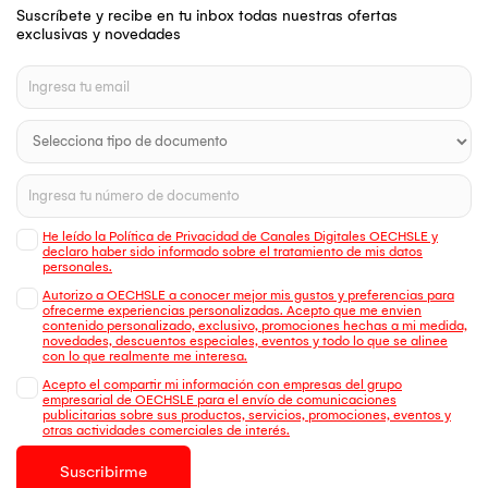
Suscríbete y recibe en tu inbox todas nuestras ofertas
exclusivas y novedades
He leído la Política de Privacidad de Canales Digitales OECHSLE y
declaro haber sido informado sobre el tratamiento de mis datos
personales.
Autorizo a OECHSLE a conocer mejor mis gustos y preferencias para
ofrecerme experiencias personalizadas. Acepto que me envien
contenido personalizado, exclusivo, promociones hechas a mi medida,
novedades, descuentos especiales, eventos y todo lo que se alinee
con lo que realmente me interesa.
Acepto el compartir mi información con empresas del grupo
empresarial de OECHSLE para el envío de comunicaciones
publicitarias sobre sus productos, servicios, promociones, eventos y
otras actividades comerciales de interés.
Suscribirme