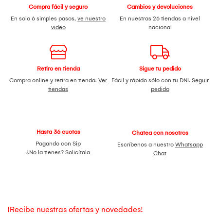
Compra fácil y seguro
Cambios y devoluciones
En solo 6 simples pasos,
ve nuestro
En nuestras 26 tiendas a nivel
video
nacional
Retiro en tienda
Sigue tu pedido
Compra online y retira en tienda.
Ver
Fácil y rápido sólo con tu DNI.
Seguir
tiendas
pedido
Hasta 36 cuotas
Chatea con nosotros
Pagando con Sip
Escríbenos a nuestro
Whatsapp
¿No la tienes?
Solicítala
Chat
¡Recibe nuestras ofertas y novedades!