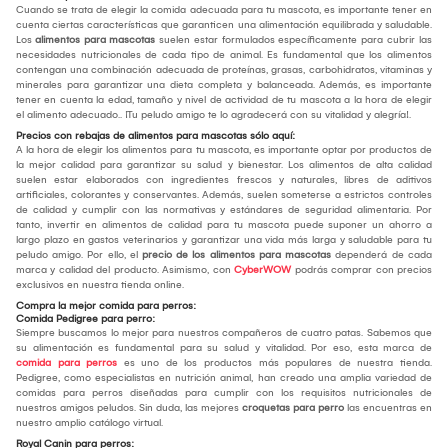
Cuando se trata de elegir la comida adecuada para tu mascota, es importante tener en
cuenta ciertas características que garanticen una alimentación equilibrada y saludable.
Los
alimentos para mascotas
suelen estar formulados específicamente para cubrir las
necesidades nutricionales de cada tipo de animal. Es fundamental que los alimentos
contengan una combinación adecuada de proteínas, grasas, carbohidratos, vitaminas y
minerales para garantizar una dieta completa y balanceada. Además, es importante
tener en cuenta la edad, tamaño y nivel de actividad de tu mascota a la hora de elegir
el alimento adecuado.. ¡Tu peludo amigo te lo agradecerá con su vitalidad y alegría!.
Precios con rebajas de alimentos para mascotas sólo aquí:
A la hora de elegir los alimentos para tu mascota, es importante optar por productos de
la mejor calidad para garantizar su salud y bienestar. Los alimentos de alta calidad
suelen estar elaborados con ingredientes frescos y naturales, libres de aditivos
artificiales, colorantes y conservantes. Además, suelen someterse a estrictos controles
de calidad y cumplir con las normativas y estándares de seguridad alimentaria. Por
tanto, invertir en alimentos de calidad para tu mascota puede suponer un ahorro a
largo plazo en gastos veterinarios y garantizar una vida más larga y saludable para tu
peludo amigo. Por ello, el
precio de los alimentos para mascotas
dependerá de cada
marca y calidad del producto. Asimismo, con
CyberWOW
podrás comprar con precios
exclusivos en nuestra tienda online.
Compra la mejor comida para perros:
Comida Pedigree para perro:
Siempre buscamos lo mejor para nuestros compañeros de cuatro patas. Sabemos que
su alimentación es fundamental para su salud y vitalidad. Por eso, esta marca de
comida para perros
es uno de los productos más populares de nuestra tienda.
Pedigree, como especialistas en nutrición animal, han creado una amplia variedad de
comidas para perros diseñadas para cumplir con los requisitos nutricionales de
nuestros amigos peludos. Sin duda, las mejores
croquetas para perro
las encuentras en
nuestro amplio catálogo virtual.
Royal Canin para perros: