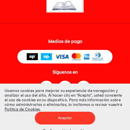
Medios de pago
Síguenos en
Usamos cookies para mejorar su experiencia de navegación y
analizar el uso del sitio. Al hacer clic en “Acepto”, usted consiente
el uso de cookies en su dispositivo. Para más información sobre
cómo administrarlas o eliminarlas, lo invitamos a revisar nuestra
Política de Cookies
.
Tienda 100% Segura
Aceptar
Tiendas Peruanas S.A. R.U.C. Nº 20493020618. Todos los derechos
reservados. Av. Aviación 2405 Piso 3, San Borja