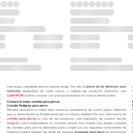
más larga y saludable para tu peludo amigo. Por ello, el
precio de los alimentos para
r
mascotas
dependerá de cada marca y calidad del producto. Asimismo, con
y
CyberWOW
podrás comprar con precios exclusivos en nuestra tienda online.
e
Compra la mejor comida para perros:
l
Comida Pedigree para perro:
,
Siempre buscamos lo mejor para nuestros compañeros de cuatro patas. Sabemos
y
que su alimentación es fundamental para su salud y vitalidad. Por eso, esta marca de
e
comida para perros
es uno de los productos más populares de nuestra tienda.
o
Pedigree, como especialistas en nutrición animal, han creado una amplia variedad
de comidas para perros diseñadas para cumplir con los requisitos nutricionales de
nuestros amigos peludos. Sin duda, las mejores
croquetas para perro
las encuentras