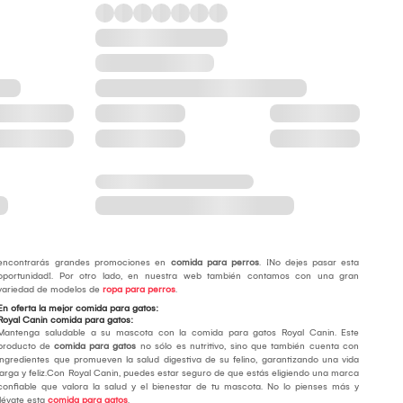
encontrarás grandes promociones en
comida para perros
. ¡No dejes pasar esta
oportunidad!. Por otro lado, en nuestra web también contamos con una gran
variedad de modelos de
ropa para perros
.
En oferta la mejor comida para gatos:
Royal Canin comida para gatos:
Mantenga saludable a su mascota con la comida para gatos Royal Canin. Este
producto de
comida para gatos
no sólo es nutritivo, sino que también cuenta con
ingredientes que promueven la salud digestiva de su felino, garantizando una vida
larga y feliz.Con Royal Canin, puedes estar seguro de que estás eligiendo una marca
confiable que valora la salud y el bienestar de tu mascota. No lo pienses más y
llévate esta
comida para gatos
.