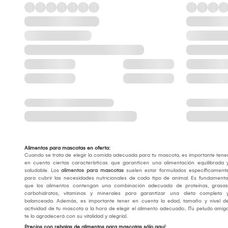
Alimentos para mascotas en oferta:
Cuando se trata de elegir la comida adecuada para tu mascota, es importante tene
en cuenta ciertas características que garanticen una alimentación equilibrada 
saludable. Los
alimentos para mascotas
suelen estar formulados específicament
para cubrir las necesidades nutricionales de cada tipo de animal. Es fundamenta
que los alimentos contengan una combinación adecuada de proteínas, grasas
carbohidratos, vitaminas y minerales para garantizar una dieta completa 
balanceada. Además, es importante tener en cuenta la edad, tamaño y nivel d
actividad de tu mascota a la hora de elegir el alimento adecuado.. ¡Tu peludo amig
te lo agradecerá con su vitalidad y alegría!.
Precios con rebajas de alimentos para mascotas sólo aquí: