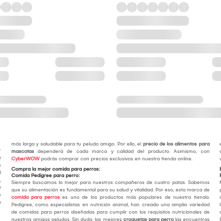
más larga y saludable para tu peludo amigo. Por ello, el
precio de los alimentos para
r
mascotas
dependerá de cada marca y calidad del producto. Asimismo, con
y
CyberWOW
podrás comprar con precios exclusivos en nuestra tienda online.
e
Compra la mejor comida para perros:
l
Comida Pedigree para perro:
,
Siempre buscamos lo mejor para nuestros compañeros de cuatro patas. Sabemos
y
que su alimentación es fundamental para su salud y vitalidad. Por eso, esta marca de
e
comida para perros
es uno de los productos más populares de nuestra tienda.
o
Pedigree, como especialistas en nutrición animal, han creado una amplia variedad
de comidas para perros diseñadas para cumplir con los requisitos nutricionales de
nuestros amigos peludos. Sin duda, las mejores
croquetas para perro
las encuentras