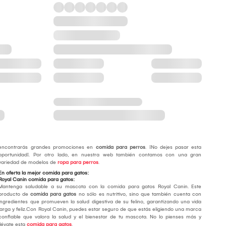
encontrarás grandes promociones en
comida para perros
. ¡No dejes pasar esta
oportunidad!. Por otro lado, en nuestra web también contamos con una gran
variedad de modelos de
ropa para perros
.
En oferta la mejor comida para gatos:
Royal Canin comida para gatos:
Mantenga saludable a su mascota con la comida para gatos Royal Canin. Este
producto de
comida para gatos
no sólo es nutritivo, sino que también cuenta con
ingredientes que promueven la salud digestiva de su felino, garantizando una vida
larga y feliz.Con Royal Canin, puedes estar seguro de que estás eligiendo una marca
confiable que valora la salud y el bienestar de tu mascota. No lo pienses más y
llévate esta
comida para gatos
.