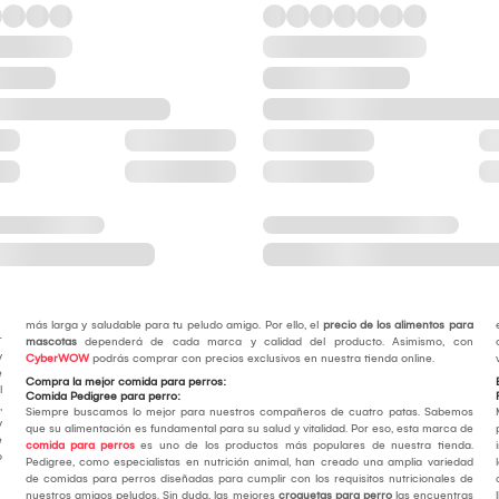
más larga y saludable para tu peludo amigo. Por ello, el
precio de los alimentos para
r
mascotas
dependerá de cada marca y calidad del producto. Asimismo, con
y
CyberWOW
podrás comprar con precios exclusivos en nuestra tienda online.
e
Compra la mejor comida para perros:
l
Comida Pedigree para perro:
,
Siempre buscamos lo mejor para nuestros compañeros de cuatro patas. Sabemos
y
que su alimentación es fundamental para su salud y vitalidad. Por eso, esta marca de
e
comida para perros
es uno de los productos más populares de nuestra tienda.
o
Pedigree, como especialistas en nutrición animal, han creado una amplia variedad
de comidas para perros diseñadas para cumplir con los requisitos nutricionales de
nuestros amigos peludos. Sin duda, las mejores
croquetas para perro
las encuentras