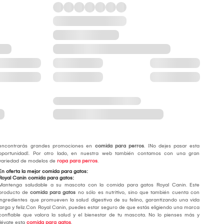
encontrarás grandes promociones en
comida para perros
. ¡No dejes pasar esta
oportunidad!. Por otro lado, en nuestra web también contamos con una gran
variedad de modelos de
ropa para perros
.
En oferta la mejor comida para gatos:
Royal Canin comida para gatos:
Mantenga saludable a su mascota con la comida para gatos Royal Canin. Este
producto de
comida para gatos
no sólo es nutritivo, sino que también cuenta con
ingredientes que promueven la salud digestiva de su felino, garantizando una vida
larga y feliz.Con Royal Canin, puedes estar seguro de que estás eligiendo una marca
confiable que valora la salud y el bienestar de tu mascota. No lo pienses más y
llévate esta
comida para gatos
.