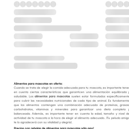
Alimentos para mascotas en oferta:
Cuando se trata de elegir la comida adecuada para tu mascota, es importante tene
en cuenta ciertas características que garanticen una alimentación equilibrada 
saludable. Los
alimentos para mascotas
suelen estar formulados específicament
para cubrir las necesidades nutricionales de cada tipo de animal. Es fundamenta
que los alimentos contengan una combinación adecuada de proteínas, grasas
carbohidratos, vitaminas y minerales para garantizar una dieta completa 
balanceada. Además, es importante tener en cuenta la edad, tamaño y nivel d
actividad de tu mascota a la hora de elegir el alimento adecuado.. ¡Tu peludo amig
te lo agradecerá con su vitalidad y alegría!.
Precios con rebajas de alimentos para mascotas sólo aquí: