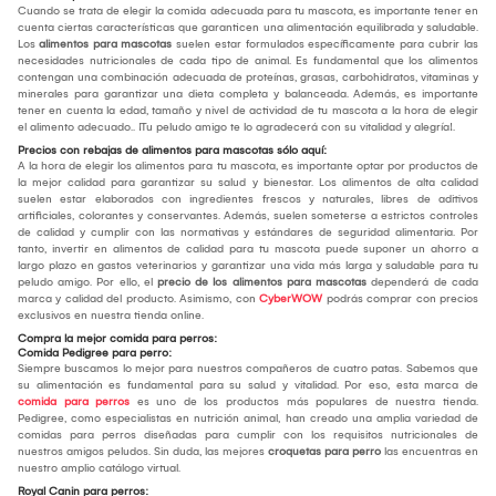
Cuando se trata de elegir la comida adecuada para tu mascota, es importante tener en
cuenta ciertas características que garanticen una alimentación equilibrada y saludable.
Los
alimentos para mascotas
suelen estar formulados específicamente para cubrir las
necesidades nutricionales de cada tipo de animal. Es fundamental que los alimentos
contengan una combinación adecuada de proteínas, grasas, carbohidratos, vitaminas y
minerales para garantizar una dieta completa y balanceada. Además, es importante
tener en cuenta la edad, tamaño y nivel de actividad de tu mascota a la hora de elegir
el alimento adecuado.. ¡Tu peludo amigo te lo agradecerá con su vitalidad y alegría!.
Precios con rebajas de alimentos para mascotas sólo aquí:
A la hora de elegir los alimentos para tu mascota, es importante optar por productos de
la mejor calidad para garantizar su salud y bienestar. Los alimentos de alta calidad
suelen estar elaborados con ingredientes frescos y naturales, libres de aditivos
artificiales, colorantes y conservantes. Además, suelen someterse a estrictos controles
de calidad y cumplir con las normativas y estándares de seguridad alimentaria. Por
tanto, invertir en alimentos de calidad para tu mascota puede suponer un ahorro a
largo plazo en gastos veterinarios y garantizar una vida más larga y saludable para tu
peludo amigo. Por ello, el
precio de los alimentos para mascotas
dependerá de cada
marca y calidad del producto. Asimismo, con
CyberWOW
podrás comprar con precios
exclusivos en nuestra tienda online.
Compra la mejor comida para perros:
Comida Pedigree para perro:
Siempre buscamos lo mejor para nuestros compañeros de cuatro patas. Sabemos que
su alimentación es fundamental para su salud y vitalidad. Por eso, esta marca de
comida para perros
es uno de los productos más populares de nuestra tienda.
Pedigree, como especialistas en nutrición animal, han creado una amplia variedad de
comidas para perros diseñadas para cumplir con los requisitos nutricionales de
nuestros amigos peludos. Sin duda, las mejores
croquetas para perro
las encuentras en
nuestro amplio catálogo virtual.
Royal Canin para perros: