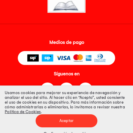
Medios de pago
Síguenos en
Usamos cookies para mejorar su experiencia de navegación y
analizar el uso del sitio. Al hacer clic en “Acepto”, usted consiente
el uso de cookies en su dispositivo. Para más información sobre
cómo administrarlas o eliminarlas, lo invitamos a revisar nuestra
Política de Cookies
.
Tienda 100% Segura
Aceptar
Tiendas Peruanas S.A. R.U.C. Nº 20493020618. Todos los derechos
reservados. Av. Aviación 2405 Piso 3, San Borja