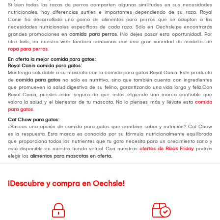
Si bien todas las razas de perros comparten algunas similitudes en sus necesidades
nutricionales, hay diferencias sutiles e importantes dependiendo de su raza. Royal
Canin ha desarrollado una gama de alimentos para perros que se adaptan a las
necesidades nutricionales específicas de cada raza. Sólo en Oechsle.pe encontrarás
grandes promociones en
comida para perros
. ¡No dejes pasar esta oportunidad!. Por
otro lado, en nuestra web también contamos con una gran variedad de modelos de
ropa para perros
.
En oferta la mejor comida para gatos:
Royal Canin comida para gatos:
Mantenga saludable a su mascota con la comida para gatos Royal Canin. Este producto
de
comida para gatos
no sólo es nutritivo, sino que también cuenta con ingredientes
que promueven la salud digestiva de su felino, garantizando una vida larga y feliz.Con
Royal Canin, puedes estar seguro de que estás eligiendo una marca confiable que
valora la salud y el bienestar de tu mascota. No lo pienses más y llévate esta
comida
para gatos
.
Cat Chow para gatos:
¿Buscas una opción de comida para gatos que combine sabor y nutrición? Cat Chow
es la respuesta. Esta marca es conocida por su fórmula nutricionalmente equilibrada
que proporciona todos los nutrientes que tu gato necesita para un crecimiento sano y
está disponible en nuestra tienda virtual. Con nuestras
ofertas de Black Friday
podrás
elegir los
alimentos para mascotas en oferta.
¡Descubre y compra en Oechsle!