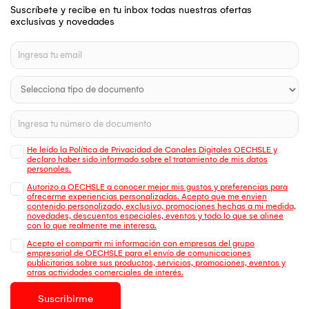
Suscríbete y recibe en tu inbox todas nuestras ofertas
exclusivas y novedades
He leído la Política de Privacidad de Canales Digitales OECHSLE y
declaro haber sido informado sobre el tratamiento de mis datos
personales.
Autorizo a OECHSLE a conocer mejor mis gustos y preferencias para
ofrecerme experiencias personalizadas. Acepto que me envien
contenido personalizado, exclusivo, promociones hechas a mi medida,
novedades, descuentos especiales, eventos y todo lo que se alinee
con lo que realmente me interesa.
Acepto el compartir mi información con empresas del grupo
empresarial de OECHSLE para el envío de comunicaciones
publicitarias sobre sus productos, servicios, promociones, eventos y
otras actividades comerciales de interés.
Suscribirme