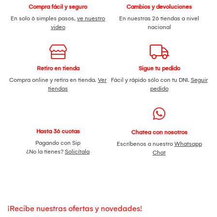
Compra fácil y seguro
Cambios y devoluciones
En solo 6 simples pasos,
ve nuestro
En nuestras 26 tiendas a nivel
video
nacional
Retiro en tienda
Sigue tu pedido
Compra online y retira en tienda.
Ver
Fácil y rápido sólo con tu DNI.
Seguir
tiendas
pedido
Hasta 36 cuotas
Chatea con nosotros
Pagando con Sip
Escríbenos a nuestro
Whatsapp
¿No la tienes?
Solicítala
Chat
¡Recibe nuestras ofertas y novedades!