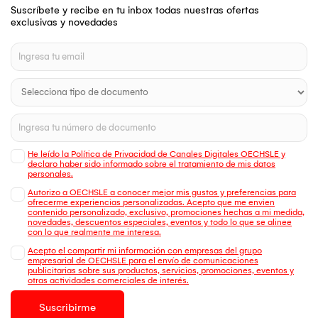
Suscríbete y recibe en tu inbox todas nuestras ofertas
exclusivas y novedades
He leído la Política de Privacidad de Canales Digitales OECHSLE y
declaro haber sido informado sobre el tratamiento de mis datos
personales.
Autorizo a OECHSLE a conocer mejor mis gustos y preferencias para
ofrecerme experiencias personalizadas. Acepto que me envien
contenido personalizado, exclusivo, promociones hechas a mi medida,
novedades, descuentos especiales, eventos y todo lo que se alinee
con lo que realmente me interesa.
Acepto el compartir mi información con empresas del grupo
empresarial de OECHSLE para el envío de comunicaciones
publicitarias sobre sus productos, servicios, promociones, eventos y
otras actividades comerciales de interés.
Suscribirme