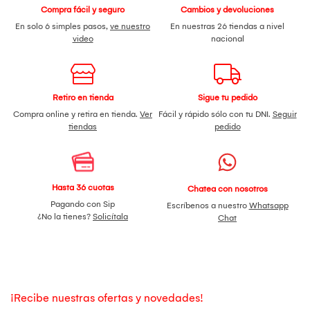
Compra fácil y seguro
Cambios y devoluciones
En solo 6 simples pasos,
ve nuestro
En nuestras 26 tiendas a nivel
video
nacional
Retiro en tienda
Sigue tu pedido
Compra online y retira en tienda.
Ver
Fácil y rápido sólo con tu DNI.
Seguir
tiendas
pedido
Hasta 36 cuotas
Chatea con nosotros
Pagando con Sip
Escríbenos a nuestro
Whatsapp
¿No la tienes?
Solicítala
Chat
¡Recibe nuestras ofertas y novedades!