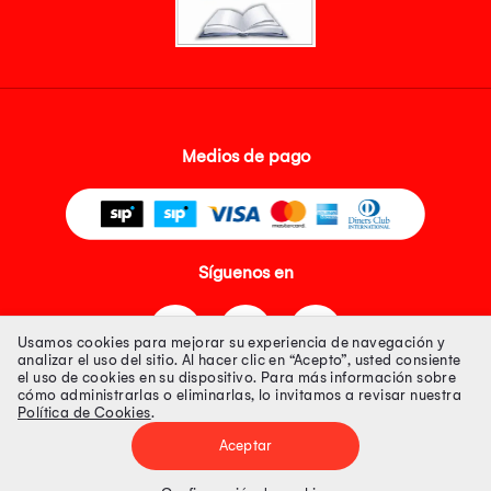
Medios de pago
Síguenos en
Usamos cookies para mejorar su experiencia de navegación y
analizar el uso del sitio. Al hacer clic en “Acepto”, usted consiente
el uso de cookies en su dispositivo. Para más información sobre
cómo administrarlas o eliminarlas, lo invitamos a revisar nuestra
Política de Cookies
.
Tienda 100% Segura
Aceptar
Tiendas Peruanas S.A. R.U.C. Nº 20493020618. Todos los derechos
reservados. Av. Aviación 2405 Piso 3, San Borja