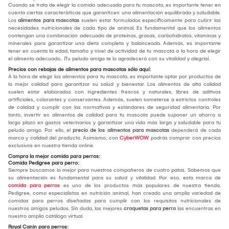
Cuando se trata de elegir la comida adecuada para tu mascota, es importante tener en
cuenta ciertas características que garanticen una alimentación equilibrada y saludable.
Los
alimentos para mascotas
suelen estar formulados específicamente para cubrir las
necesidades nutricionales de cada tipo de animal. Es fundamental que los alimentos
contengan una combinación adecuada de proteínas, grasas, carbohidratos, vitaminas y
minerales para garantizar una dieta completa y balanceada. Además, es importante
tener en cuenta la edad, tamaño y nivel de actividad de tu mascota a la hora de elegir
el alimento adecuado.. ¡Tu peludo amigo te lo agradecerá con su vitalidad y alegría!.
Precios con rebajas de alimentos para mascotas sólo aquí:
A la hora de elegir los alimentos para tu mascota, es importante optar por productos de
la mejor calidad para garantizar su salud y bienestar. Los alimentos de alta calidad
suelen estar elaborados con ingredientes frescos y naturales, libres de aditivos
artificiales, colorantes y conservantes. Además, suelen someterse a estrictos controles
de calidad y cumplir con las normativas y estándares de seguridad alimentaria. Por
tanto, invertir en alimentos de calidad para tu mascota puede suponer un ahorro a
largo plazo en gastos veterinarios y garantizar una vida más larga y saludable para tu
peludo amigo. Por ello, el
precio de los alimentos para mascotas
dependerá de cada
marca y calidad del producto. Asimismo, con
CyberWOW
podrás comprar con precios
exclusivos en nuestra tienda online.
Compra la mejor comida para perros:
Comida Pedigree para perro:
Siempre buscamos lo mejor para nuestros compañeros de cuatro patas. Sabemos que
su alimentación es fundamental para su salud y vitalidad. Por eso, esta marca de
comida para perros
es uno de los productos más populares de nuestra tienda.
Pedigree, como especialistas en nutrición animal, han creado una amplia variedad de
comidas para perros diseñadas para cumplir con los requisitos nutricionales de
nuestros amigos peludos. Sin duda, las mejores
croquetas para perro
las encuentras en
nuestro amplio catálogo virtual.
Royal Canin para perros: