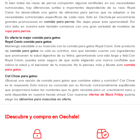
Si bien todas las razas de perros comparten algunas similitudes en sus necesidades
nutricionales, hay diferencias sutiles e importantes dependiendo de su raza. Royal
Canin ha desarrollado una gama de alimentos para perros que se adaptan a las
necesidades nutricionales específicas de cada raza. Sólo en Oechsle.pe encontrarás
grandes promociones en
comida para perros
. ¡No dejes pasar esta oportunidad!. Por
otro lado, en nuestra web también contamos con una gran variedad de modelos de
ropa para perros
.
En oferta la mejor comida para gatos:
Royal Canin comida para gatos:
Mantenga saludable a su mascota con la comida para gatos Royal Canin. Este producto
de
comida para gatos
no sólo es nutritivo, sino que también cuenta con ingredientes
que promueven la salud digestiva de su felino, garantizando una vida larga y feliz.Con
Royal Canin, puedes estar seguro de que estás eligiendo una marca confiable que
valora la salud y el bienestar de tu mascota. No lo pienses más y llévate esta
comida
para gatos
.
Cat Chow para gatos:
¿Buscas una opción de comida para gatos que combine sabor y nutrición? Cat Chow
es la respuesta. Esta marca es conocida por su fórmula nutricionalmente equilibrada
que proporciona todos los nutrientes que tu gato necesita para un crecimiento sano y
está disponible en nuestra tienda virtual. Con nuestras
ofertas de Black Friday
podrás
elegir los
alimentos para mascotas en oferta.
¡Descubre y compra en Oechsle!