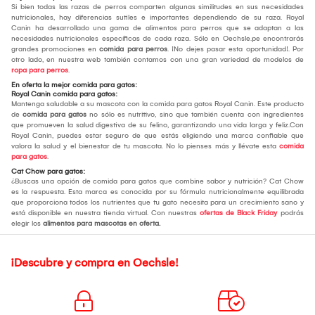
Si bien todas las razas de perros comparten algunas similitudes en sus necesidades
nutricionales, hay diferencias sutiles e importantes dependiendo de su raza. Royal
Canin ha desarrollado una gama de alimentos para perros que se adaptan a las
necesidades nutricionales específicas de cada raza. Sólo en Oechsle.pe encontrarás
grandes promociones en
comida para perros
. ¡No dejes pasar esta oportunidad!. Por
otro lado, en nuestra web también contamos con una gran variedad de modelos de
ropa para perros
.
En oferta la mejor comida para gatos:
Royal Canin comida para gatos:
Mantenga saludable a su mascota con la comida para gatos Royal Canin. Este producto
de
comida para gatos
no sólo es nutritivo, sino que también cuenta con ingredientes
que promueven la salud digestiva de su felino, garantizando una vida larga y feliz.Con
Royal Canin, puedes estar seguro de que estás eligiendo una marca confiable que
valora la salud y el bienestar de tu mascota. No lo pienses más y llévate esta
comida
para gatos
.
Cat Chow para gatos:
¿Buscas una opción de comida para gatos que combine sabor y nutrición? Cat Chow
es la respuesta. Esta marca es conocida por su fórmula nutricionalmente equilibrada
que proporciona todos los nutrientes que tu gato necesita para un crecimiento sano y
está disponible en nuestra tienda virtual. Con nuestras
ofertas de Black Friday
podrás
elegir los
alimentos para mascotas en oferta.
¡Descubre y compra en Oechsle!