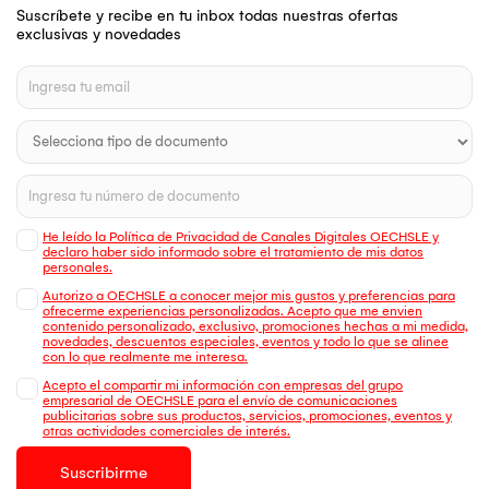
Suscríbete y recibe en tu inbox todas nuestras ofertas
exclusivas y novedades
He leído la Política de Privacidad de Canales Digitales OECHSLE y
declaro haber sido informado sobre el tratamiento de mis datos
personales.
Autorizo a OECHSLE a conocer mejor mis gustos y preferencias para
ofrecerme experiencias personalizadas. Acepto que me envien
contenido personalizado, exclusivo, promociones hechas a mi medida,
novedades, descuentos especiales, eventos y todo lo que se alinee
con lo que realmente me interesa.
Acepto el compartir mi información con empresas del grupo
empresarial de OECHSLE para el envío de comunicaciones
publicitarias sobre sus productos, servicios, promociones, eventos y
otras actividades comerciales de interés.
Suscribirme