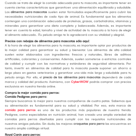
Cuando se trata de elegir la comida adecuada para tu mascota, es importante tener en
cuenta ciertas características que garanticen una alimentación equilibrada y saludable.
Los
alimentos para mascotas
suelen estar formulados específicamente para cubrir las
necesidades nutricionales de cada tipo de animal. Es fundamental que los alimentos
contengan una combinación adecuada de proteínas, grasas, carbohidratos, vitaminas y
minerales para garantizar una dieta completa y balanceada. Además, es importante
tener en cuenta la edad, tamaño y nivel de actividad de tu mascota a la hora de elegir
el alimento adecuado.. ¡Tu peludo amigo te lo agradecerá con su vitalidad y alegría!.
Precios con rebajas de alimentos para mascotas sólo aquí:
A la hora de elegir los alimentos para tu mascota, es importante optar por productos de
la mejor calidad para garantizar su salud y bienestar. Los alimentos de alta calidad
suelen estar elaborados con ingredientes frescos y naturales, libres de aditivos
artificiales, colorantes y conservantes. Además, suelen someterse a estrictos controles
de calidad y cumplir con las normativas y estándares de seguridad alimentaria. Por
tanto, invertir en alimentos de calidad para tu mascota puede suponer un ahorro a
largo plazo en gastos veterinarios y garantizar una vida más larga y saludable para tu
peludo amigo. Por ello, el
precio de los alimentos para mascotas
dependerá de cada
marca y calidad del producto. Asimismo, con
CyberWOW
podrás comprar con precios
exclusivos en nuestra tienda online.
Compra la mejor comida para perros:
Comida Pedigree para perro:
Siempre buscamos lo mejor para nuestros compañeros de cuatro patas. Sabemos que
su alimentación es fundamental para su salud y vitalidad. Por eso, esta marca de
comida para perros
es uno de los productos más populares de nuestra tienda.
Pedigree, como especialistas en nutrición animal, han creado una amplia variedad de
comidas para perros diseñadas para cumplir con los requisitos nutricionales de
nuestros amigos peludos. Sin duda, las mejores
croquetas para perro
las encuentras en
nuestro amplio catálogo virtual.
Royal Canin para perros: