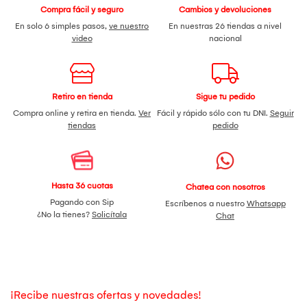
Compra fácil y seguro
Cambios y devoluciones
En solo 6 simples pasos,
ve nuestro
En nuestras 26 tiendas a nivel
video
nacional
Retiro en tienda
Sigue tu pedido
Compra online y retira en tienda.
Ver
Fácil y rápido sólo con tu DNI.
Seguir
tiendas
pedido
Hasta 36 cuotas
Chatea con nosotros
Pagando con Sip
Escríbenos a nuestro
Whatsapp
¿No la tienes?
Solicítala
Chat
¡Recibe nuestras ofertas y novedades!