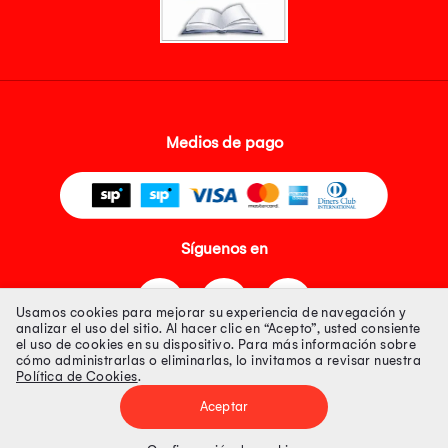
Medios de pago
Síguenos en
Usamos cookies para mejorar su experiencia de navegación y
analizar el uso del sitio. Al hacer clic en “Acepto”, usted consiente
el uso de cookies en su dispositivo. Para más información sobre
cómo administrarlas o eliminarlas, lo invitamos a revisar nuestra
Política de Cookies
.
Tienda 100% Segura
Aceptar
Tiendas Peruanas S.A. R.U.C. Nº 20493020618. Todos los derechos
reservados. Av. Aviación 2405 Piso 3, San Borja