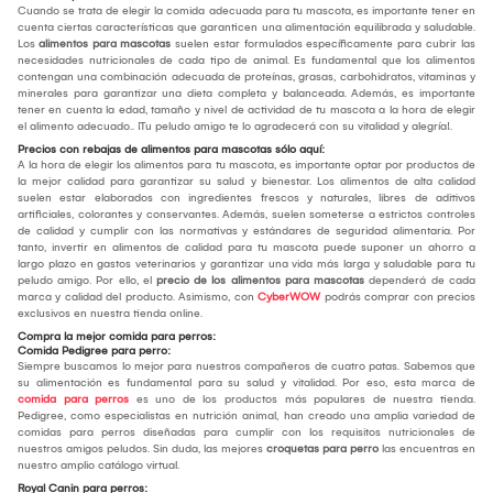
Cuando se trata de elegir la comida adecuada para tu mascota, es importante tener en
cuenta ciertas características que garanticen una alimentación equilibrada y saludable.
Los
alimentos para mascotas
suelen estar formulados específicamente para cubrir las
necesidades nutricionales de cada tipo de animal. Es fundamental que los alimentos
contengan una combinación adecuada de proteínas, grasas, carbohidratos, vitaminas y
minerales para garantizar una dieta completa y balanceada. Además, es importante
tener en cuenta la edad, tamaño y nivel de actividad de tu mascota a la hora de elegir
el alimento adecuado.. ¡Tu peludo amigo te lo agradecerá con su vitalidad y alegría!.
Precios con rebajas de alimentos para mascotas sólo aquí:
A la hora de elegir los alimentos para tu mascota, es importante optar por productos de
la mejor calidad para garantizar su salud y bienestar. Los alimentos de alta calidad
suelen estar elaborados con ingredientes frescos y naturales, libres de aditivos
artificiales, colorantes y conservantes. Además, suelen someterse a estrictos controles
de calidad y cumplir con las normativas y estándares de seguridad alimentaria. Por
tanto, invertir en alimentos de calidad para tu mascota puede suponer un ahorro a
largo plazo en gastos veterinarios y garantizar una vida más larga y saludable para tu
peludo amigo. Por ello, el
precio de los alimentos para mascotas
dependerá de cada
marca y calidad del producto. Asimismo, con
CyberWOW
podrás comprar con precios
exclusivos en nuestra tienda online.
Compra la mejor comida para perros:
Comida Pedigree para perro:
Siempre buscamos lo mejor para nuestros compañeros de cuatro patas. Sabemos que
su alimentación es fundamental para su salud y vitalidad. Por eso, esta marca de
comida para perros
es uno de los productos más populares de nuestra tienda.
Pedigree, como especialistas en nutrición animal, han creado una amplia variedad de
comidas para perros diseñadas para cumplir con los requisitos nutricionales de
nuestros amigos peludos. Sin duda, las mejores
croquetas para perro
las encuentras en
nuestro amplio catálogo virtual.
Royal Canin para perros: