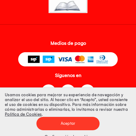
Medios de pago
Síguenos en
Usamos cookies para mejorar su experiencia de navegación y
analizar el uso del sitio. Al hacer clic en “Acepto”, usted consiente
el uso de cookies en su dispositivo. Para más información sobre
cómo administrarlas o eliminarlas, lo invitamos a revisar nuestra
Política de Cookies
.
Tienda 100% Segura
Aceptar
Tiendas Peruanas S.A. R.U.C. Nº 20493020618. Todos los derechos
reservados. Av. Aviación 2405 Piso 3, San Borja