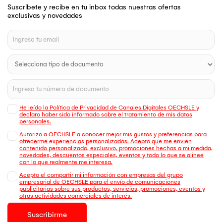
Suscríbete y recibe en tu inbox todas nuestras ofertas
exclusivas y novedades
He leído la Política de Privacidad de Canales Digitales OECHSLE y
declaro haber sido informado sobre el tratamiento de mis datos
personales.
Autorizo a OECHSLE a conocer mejor mis gustos y preferencias para
ofrecerme experiencias personalizadas. Acepto que me envien
contenido personalizado, exclusivo, promociones hechas a mi medida,
novedades, descuentos especiales, eventos y todo lo que se alinee
con lo que realmente me interesa.
Acepto el compartir mi información con empresas del grupo
empresarial de OECHSLE para el envío de comunicaciones
publicitarias sobre sus productos, servicios, promociones, eventos y
otras actividades comerciales de interés.
Suscribirme