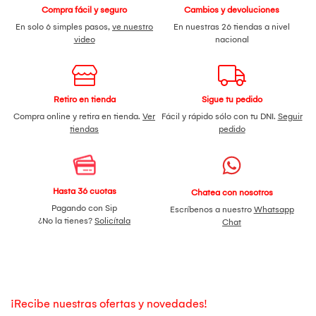
Compra fácil y seguro
Cambios y devoluciones
En solo 6 simples pasos,
ve nuestro
En nuestras 26 tiendas a nivel
video
nacional
Retiro en tienda
Sigue tu pedido
Compra online y retira en tienda.
Ver
Fácil y rápido sólo con tu DNI.
Seguir
tiendas
pedido
Hasta 36 cuotas
Chatea con nosotros
Pagando con Sip
Escríbenos a nuestro
Whatsapp
¿No la tienes?
Solicítala
Chat
¡Recibe nuestras ofertas y novedades!