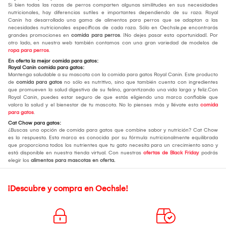
Si bien todas las razas de perros comparten algunas similitudes en sus necesidades
nutricionales, hay diferencias sutiles e importantes dependiendo de su raza. Royal
Canin ha desarrollado una gama de alimentos para perros que se adaptan a las
necesidades nutricionales específicas de cada raza. Sólo en Oechsle.pe encontrarás
grandes promociones en
comida para perros
. ¡No dejes pasar esta oportunidad!. Por
otro lado, en nuestra web también contamos con una gran variedad de modelos de
ropa para perros
.
En oferta la mejor comida para gatos:
Royal Canin comida para gatos:
Mantenga saludable a su mascota con la comida para gatos Royal Canin. Este producto
de
comida para gatos
no sólo es nutritivo, sino que también cuenta con ingredientes
que promueven la salud digestiva de su felino, garantizando una vida larga y feliz.Con
Royal Canin, puedes estar seguro de que estás eligiendo una marca confiable que
valora la salud y el bienestar de tu mascota. No lo pienses más y llévate esta
comida
para gatos
.
Cat Chow para gatos:
¿Buscas una opción de comida para gatos que combine sabor y nutrición? Cat Chow
es la respuesta. Esta marca es conocida por su fórmula nutricionalmente equilibrada
que proporciona todos los nutrientes que tu gato necesita para un crecimiento sano y
está disponible en nuestra tienda virtual. Con nuestras
ofertas de Black Friday
podrás
elegir los
alimentos para mascotas en oferta.
¡Descubre y compra en Oechsle!