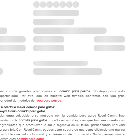
encontrarás grandes promociones en
comida para perros
. ¡No dejes pasar esta
oportunidad!. Por otro lado, en nuestra web también contamos con una gran
variedad de modelos de
ropa para perros
.
En oferta la mejor comida para gatos:
Royal Canin comida para gatos:
Mantenga saludable a su mascota con la comida para gatos Royal Canin. Este
producto de
comida para gatos
no sólo es nutritivo, sino que también cuenta con
ingredientes que promueven la salud digestiva de su felino, garantizando una vida
larga y feliz.Con Royal Canin, puedes estar seguro de que estás eligiendo una marca
confiable que valora la salud y el bienestar de tu mascota. No lo pienses más y
llévate esta
comida para gatos
.