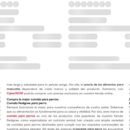
más larga y saludable para tu peludo amigo. Por ello, el
precio de los alimentos para
r
mascotas
dependerá de cada marca y calidad del producto. Asimismo, con
y
CyberWOW
podrás comprar con precios exclusivos en nuestra tienda online.
e
Compra la mejor comida para perros:
l
Comida Pedigree para perro:
,
Siempre buscamos lo mejor para nuestros compañeros de cuatro patas. Sabemos
y
que su alimentación es fundamental para su salud y vitalidad. Por eso, esta marca de
e
comida para perros
es uno de los productos más populares de nuestra tienda.
o
Pedigree, como especialistas en nutrición animal, han creado una amplia variedad
de comidas para perros diseñadas para cumplir con los requisitos nutricionales de
nuestros amigos peludos. Sin duda, las mejores
croquetas para perro
las encuentras