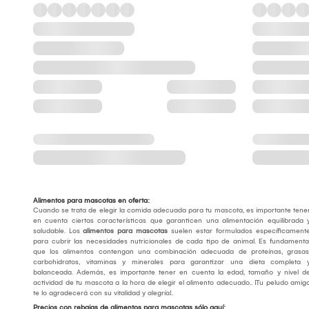
Alimentos para mascotas en oferta:
Cuando se trata de elegir la comida adecuada para tu mascota, es importante tene
en cuenta ciertas características que garanticen una alimentación equilibrada 
saludable. Los
alimentos para mascotas
suelen estar formulados específicament
para cubrir las necesidades nutricionales de cada tipo de animal. Es fundamenta
que los alimentos contengan una combinación adecuada de proteínas, grasas
carbohidratos, vitaminas y minerales para garantizar una dieta completa 
balanceada. Además, es importante tener en cuenta la edad, tamaño y nivel d
actividad de tu mascota a la hora de elegir el alimento adecuado.. ¡Tu peludo amig
te lo agradecerá con su vitalidad y alegría!.
Precios con rebajas de alimentos para mascotas sólo aquí: