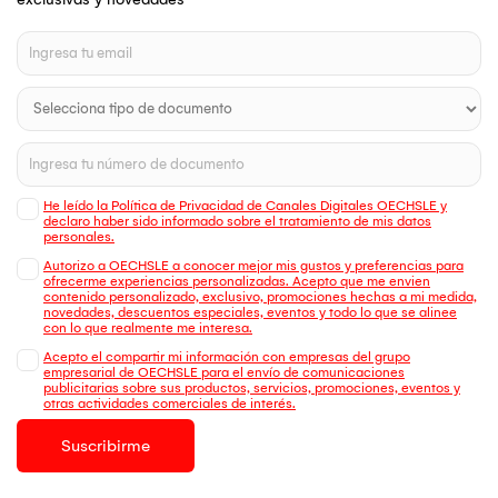
He leído la Política de Privacidad de Canales Digitales OECHSLE y
declaro haber sido informado sobre el tratamiento de mis datos
personales.
Autorizo a OECHSLE a conocer mejor mis gustos y preferencias para
ofrecerme experiencias personalizadas. Acepto que me envien
contenido personalizado, exclusivo, promociones hechas a mi medida,
novedades, descuentos especiales, eventos y todo lo que se alinee
con lo que realmente me interesa.
Acepto el compartir mi información con empresas del grupo
empresarial de OECHSLE para el envío de comunicaciones
publicitarias sobre sus productos, servicios, promociones, eventos y
otras actividades comerciales de interés.
Suscribirme