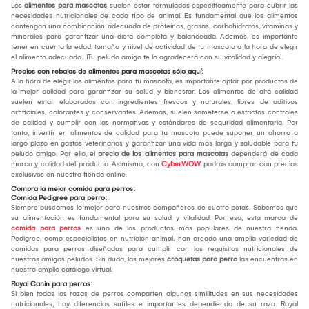
Los
alimentos para mascotas
suelen estar formulados específicamente para cubrir las
necesidades nutricionales de cada tipo de animal. Es fundamental que los alimentos
contengan una combinación adecuada de proteínas, grasas, carbohidratos, vitaminas y
minerales para garantizar una dieta completa y balanceada. Además, es importante
tener en cuenta la edad, tamaño y nivel de actividad de tu mascota a la hora de elegir
el alimento adecuado.. ¡Tu peludo amigo te lo agradecerá con su vitalidad y alegría!.
Precios con rebajas de alimentos para mascotas sólo aquí:
A la hora de elegir los alimentos para tu mascota, es importante optar por productos de
la mejor calidad para garantizar su salud y bienestar. Los alimentos de alta calidad
suelen estar elaborados con ingredientes frescos y naturales, libres de aditivos
artificiales, colorantes y conservantes. Además, suelen someterse a estrictos controles
de calidad y cumplir con las normativas y estándares de seguridad alimentaria. Por
tanto, invertir en alimentos de calidad para tu mascota puede suponer un ahorro a
largo plazo en gastos veterinarios y garantizar una vida más larga y saludable para tu
peludo amigo. Por ello, el
precio de los alimentos para mascotas
dependerá de cada
marca y calidad del producto. Asimismo, con
CyberWOW
podrás comprar con precios
exclusivos en nuestra tienda online.
Compra la mejor comida para perros:
Comida Pedigree para perro:
Siempre buscamos lo mejor para nuestros compañeros de cuatro patas. Sabemos que
su alimentación es fundamental para su salud y vitalidad. Por eso, esta marca de
comida para perros
es uno de los productos más populares de nuestra tienda.
Pedigree, como especialistas en nutrición animal, han creado una amplia variedad de
comidas para perros diseñadas para cumplir con los requisitos nutricionales de
nuestros amigos peludos. Sin duda, las mejores
croquetas para perro
las encuentras en
nuestro amplio catálogo virtual.
Royal Canin para perros:
Si bien todas las razas de perros comparten algunas similitudes en sus necesidades
nutricionales, hay diferencias sutiles e importantes dependiendo de su raza. Royal