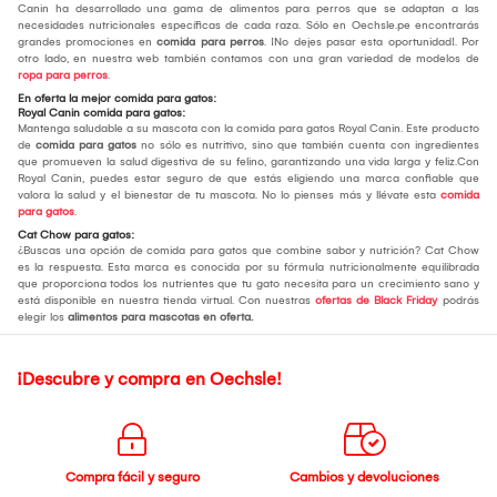
Canin ha desarrollado una gama de alimentos para perros que se adaptan a las
necesidades nutricionales específicas de cada raza. Sólo en Oechsle.pe encontrarás
grandes promociones en
comida para perros
. ¡No dejes pasar esta oportunidad!. Por
otro lado, en nuestra web también contamos con una gran variedad de modelos de
ropa para perros
.
En oferta la mejor comida para gatos:
Royal Canin comida para gatos:
Mantenga saludable a su mascota con la comida para gatos Royal Canin. Este producto
de
comida para gatos
no sólo es nutritivo, sino que también cuenta con ingredientes
que promueven la salud digestiva de su felino, garantizando una vida larga y feliz.Con
Royal Canin, puedes estar seguro de que estás eligiendo una marca confiable que
valora la salud y el bienestar de tu mascota. No lo pienses más y llévate esta
comida
para gatos
.
Cat Chow para gatos:
¿Buscas una opción de comida para gatos que combine sabor y nutrición? Cat Chow
es la respuesta. Esta marca es conocida por su fórmula nutricionalmente equilibrada
que proporciona todos los nutrientes que tu gato necesita para un crecimiento sano y
está disponible en nuestra tienda virtual. Con nuestras
ofertas de Black Friday
podrás
elegir los
alimentos para mascotas en oferta.
¡Descubre y compra en Oechsle!
Compra fácil y seguro
Cambios y devoluciones