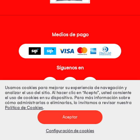
Medios de pago
Síguenos en
Usamos cookies para mejorar su experiencia de navegación y
analizar el uso del sitio. Al hacer clic en “Acepto”, usted consiente
el uso de cookies en su dispositivo. Para más información sobre
cómo administrarlas o eliminarlas, lo invitamos a revisar nuestra
Política de Cookies
.
Tienda 100% Segura
Aceptar
Tiendas Peruanas S.A. R.U.C. Nº 20493020618. Todos los derechos
reservados. Av. Aviación 2405 Piso 3, San Borja
Configuración de cookies
Precios disponibles solo en www.oechsle.pe. Precios online publicados
pueden incluir descuento adicional. Precios sujetos a variaciones sin