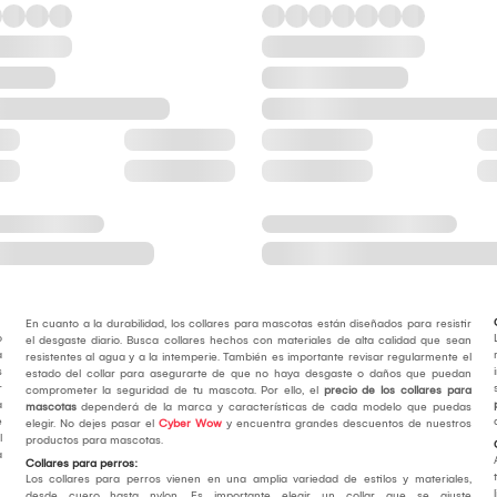
En cuanto a la durabilidad, los collares para mascotas están diseñados para resistir
o
el desgaste diario. Busca collares hechos con materiales de alta calidad que sean
a
resistentes al agua y a la intemperie. También es importante revisar regularmente el
s
estado del collar para asegurarte de que no haya desgaste o daños que puedan
r
comprometer la seguridad de tu mascota. Por ello, el
precio de los collares para
a
mascotas
dependerá de la marca y características de cada modelo que puedas
e
elegir. No dejes pasar el
Cyber Wow
y encuentra grandes descuentos de nuestros
l
productos para mascotas.
a
Collares para perros:
Los collares para perros vienen en una amplia variedad de estilos y materiales,
desde cuero hasta nylon. Es importante elegir un collar que se ajuste