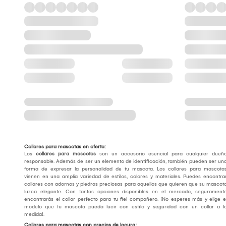
Collares para mascotas en oferta:
Los
collares para mascotas
son un accesorio esencial para cualquier dueñ
responsable. Además de ser un elemento de identificación, también pueden ser un
forma de expresar la personalidad de tu mascota. Los collares para mascota
vienen en una amplia variedad de estilos, colores y materiales. Puedes encontra
collares con adornos y piedras preciosas para aquellos que quieren que su mascot
luzca elegante. Con tantas opciones disponibles en el mercado, segurament
encontrarás el collar perfecto para tu fiel compañero. ¡No esperes más y elige e
modelo que tu mascota pueda lucir con estilo y seguridad con un collar a l
medida!.
Collares para mascotas con precios de locura: