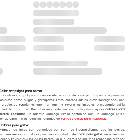
Collar antipulgas para perros:
Los collares antipulgas son una excelente forma de proteger a tu perro de parásitos
molestos como pulgas y garrapatas. Estos collares suelen estar impregnados con
ingredientes repelentes que mantienen a raya a los insectos, protegiendo así la
salud de tu mascota. Descubre en nuestro amplio catálogo los mejores
collares para
perros pequeños.
En nuestro catálogo virtual contamos con un catálogo online
donde encontrarás todos los tamaños de
camas y casas para mascotas
.
Collares para gatos:
Aunque los gatos son conocidos por ser más independientes que los perros,
también necesitan collares para su seguridad. Este
collar para gatos
suele ser más
ligero y flexible que los de los perros, ya que los felinos son más propensos a trepar