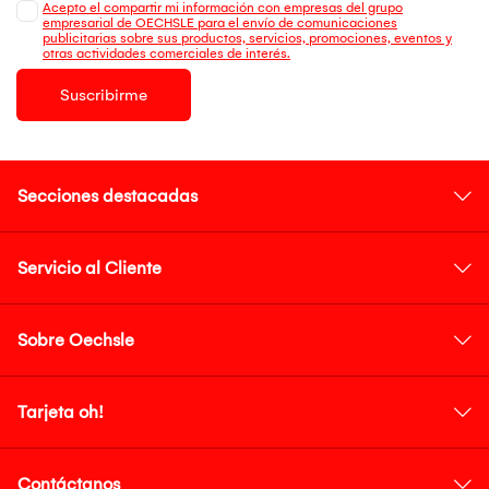
Acepto el compartir mi información con empresas del grupo
empresarial de OECHSLE para el envío de comunicaciones
publicitarias sobre sus productos, servicios, promociones, eventos y
otras actividades comerciales de interés.
Suscribirme
Secciones destacadas
Servicio al Cliente
Sobre Oechsle
Tarjeta oh!
Contáctanos