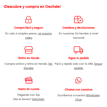
¡Descubre y compra en Oechsle!
Compra fácil y seguro
Cambios y devoluciones
En solo 6 simples pasos,
ve nuestro
En nuestras 26 tiendas a nivel
video
nacional
Retiro en tienda
Sigue tu pedido
Compra online y retira en tienda.
Ver
Fácil y rápido sólo con tu DNI.
Seguir
tiendas
pedido
Hasta 36 cuotas
Chatea con nosotros
Pagando con Sip
Escríbenos a nuestro
Whatsapp
¿No la tienes?
Solicítala
Chat