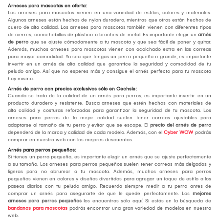
Arneses para mascotas en oferta:
Los arneses para mascotas vienen en una variedad de estilos, colores y materiales.
Algunos arneses están hechos de nylon duradero, mientras que otros están hechos de
cuero de alta calidad. Los arneses para mascotas también vienen con diferentes tipos
de cierres, como hebillas de plástico o broches de metal. Es importante elegir un
arnés
de perro
que se ajuste cómodamente a tu mascota y que sea fácil de poner y quitar.
Además, muchos arneses para mascotas vienen con acolchado extra en las correas
para mayor comodidad. Ya sea que tengas un perro pequeño o grande, es importante
invertir en un arnés de alta calidad que garantice la seguridad y comodidad de tu
peludo amigo. Así que no esperes más y consigue el arnés perfecto para tu mascota
hoy mismo.
Arnés de perro con precios exclusivos sólo en Oechsle:
Cuando se trata de la calidad de un arnés para perros, es importante invertir en un
producto duradero y resistente. Busca arneses que estén hechos con materiales de
alta calidad y costuras reforzadas para garantizar la seguridad de tu mascota. Los
arneses para perros de la mejor calidad suelen tener correas ajustables para
adaptarse al tamaño de tu perro y evitar que se escape. El
precio del arnés de perro
dependerá de la marca y calidad de cada modelo. Además, con el
Cyber WOW
podrás
comprar en nuestra web con los mejores descuentos.
Arnés para perros pequeños:
Si tienes un perro pequeño, es importante elegir un arnés que se ajuste perfectamente
a su tamaño. Los arneses para perros pequeños suelen tener correas más delgadas y
ligeras para no abrumar a tu mascota. Además, muchos arneses para perros
pequeños vienen en colores y diseños divertidos para agregar un toque de estilo a los
paseos diarios con tu peludo amigo. Recuerda siempre medir a tu perro antes de
comprar un arnés para asegurarte de que le quede perfectamente. Los
mejores
arneses para perros pequeños
los encuentras sólo aquí. Si estás en la búsqueda de
bandanas para mascotas
podrás encontrar una gran variedad de modelos en nuestra
web.