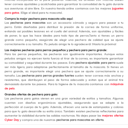
tener correas ajustables y acolchadas para garantizar la comodidad de tu gato durante
sus aventuras al aire libre. En nuestra tienda online contamos con los mejores
juguetes
para gatos
. ¡Elige el ideal para tu mascota!.
Compra la mejor pechera para mascota sólo aquí:
Las
pecheras para mascotas
son un accesorio cómodo y seguro para pasear a tu
perro. Están diseñadas para distribuir la presión de la correa de forma uniforme,
evitando así posibles lesiones en el cuello del animal. Además, son ajustables y fáciles
de poner, lo que las hace ideales para todo tipo de perros.Tanto si tienes un perro
grande como pequeño, asegúrate de elegir una pechera de calidad que se ajuste
correctamente a su tamaño. ¡Tu peludo amigo te lo agradecerá! ¡Hasta la próxima!
Las mejores pecheras para perros pequeños y pechera para perro grande:
Para los perros pequeños, las pecheras son igualmente importantes. Aunque estos
peludos amigos no ejercen tanta fuerza al tirar de la correa, es importante garantizar
su comodidad y seguridad durante los paseos. Esta
pechera ajustable para perro
suele
ser más ligera, para adaptarse perfectamente al tamaño de tu mascota. Si tienes un
perro grande, es importante elegir una pechera que se ajuste correctamente a su
tamaño. Las
pecheras para perros grandes fuertes
suelen tener correas más anchas y
resistentes, que distribuyen el peso de forma adecuada y evitan que el animal tire
demasiado durante los paseos. Para la higiene de tu mascota contamos con
máquinas
de pelo
.
Grandes ofertas de pechera para gato:
Las pecheras para gatos vienen en una gran variedad de estilos y tamaños. Algunas
cuentan con diseños ergonómicos ajustables, asegurando que se adapte a la
perfección al cuerpo de tu gato. Además, ofrecen una serie de estampados y colores
para que tu gato desarrolle su estilo único. También existen pecheras reflectantes para
aumentar la visibilidad durante las salidas nocturnas. No dejes pasar las
mejores ofertas
Cyber Day
y compra una de nuestras
pecheras para mascotas en oferta.