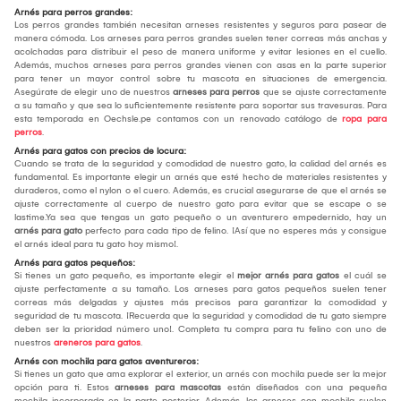
Arnés para perros grandes:
Los perros grandes también necesitan arneses resistentes y seguros para pasear de
manera cómoda. Los arneses para perros grandes suelen tener correas más anchas y
acolchadas para distribuir el peso de manera uniforme y evitar lesiones en el cuello.
Además, muchos arneses para perros grandes vienen con asas en la parte superior
para tener un mayor control sobre tu mascota en situaciones de emergencia.
Asegúrate de elegir uno de nuestros
arneses para perros
que se ajuste correctamente
a su tamaño y que sea lo suficientemente resistente para soportar sus travesuras. Para
esta temporada en Oechsle.pe contamos con un renovado catálogo de
ropa para
perros
.
Arnés para gatos con precios de locura:
Cuando se trata de la seguridad y comodidad de nuestro gato, la calidad del arnés es
fundamental. Es importante elegir un arnés que esté hecho de materiales resistentes y
duraderos, como el nylon o el cuero. Además, es crucial asegurarse de que el arnés se
ajuste correctamente al cuerpo de nuestro gato para evitar que se escape o se
lastime.Ya sea que tengas un gato pequeño o un aventurero empedernido, hay un
arnés para gato
perfecto para cada tipo de felino. ¡Así que no esperes más y consigue
el arnés ideal para tu gato hoy mismo!.
Arnés para gatos pequeños:
Si tienes un gato pequeño, es importante elegir el
mejor arnés
para gatos
el cuál se
ajuste perfectamente a su tamaño. Los arneses para gatos pequeños suelen tener
correas más delgadas y ajustes más precisos para garantizar la comodidad y
seguridad de tu mascota. ¡Recuerda que la seguridad y comodidad de tu gato siempre
deben ser la prioridad número uno!. Completa tu compra para tu felino con uno de
nuestros
areneros para gatos
.
Arnés con mochila para gatos aventureros:
Si tienes un gato que ama explorar el exterior, un arnés con mochila puede ser la mejor
opción para ti. Estos
arneses para mascotas
están diseñados con una pequeña
mochila incorporada en la parte posterior. Además, los arneses con mochila suelen