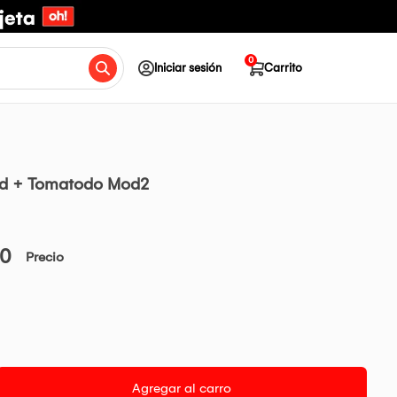
0
Iniciar sesión
Carrito
ld + Tomatodo Mod2
00
Precio
Agregar al carro