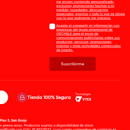
me envien contenido personalizado,
exclusivo, promociones hechas a mi
medida, novedades, descuentos
especiales, eventos y todo lo que se alinee
con lo que realmente me interesa.
Acepto el compartir mi información con
empresas del grupo empresarial de
OECHSLE para el envío de
comunicaciones publicitarias sobre sus
productos, servicios, promociones,
eventos y otras actividades comerciales
de interés.
Suscribirme
Tienda 100% Segura
Piso 3, San Borja
 previo aviso. Productos sujetos a disponibilidad de stock
tificado con D.N.I. N° 45218133, cuyo correo corporativo de contacto es