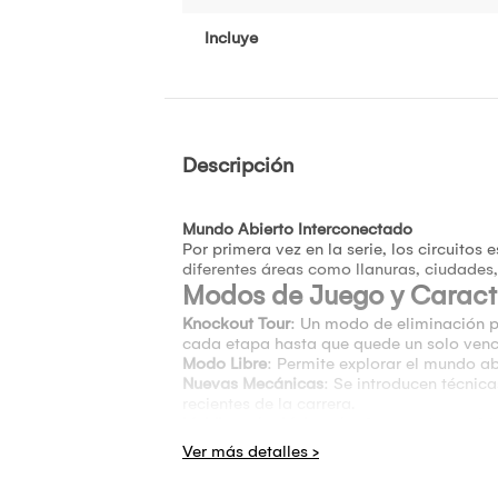
Incluye
Descripción
Mundo Abierto Interconectado
Por primera vez en la serie, los circuitos
diferentes áreas como llanuras, ciudades
Modos de Juego y Caracte
Knockout Tour
: Un modo de eliminación p
cada etapa hasta que quede un solo ven
Modo Libre
: Permite explorar el mundo ab
Nuevas Mecánicas
: Se introducen técnic
recientes de la carrera.
Multijugador Mejorado
: Soporta hasta 2
para una experiencia social más rica.
Personajes y Circuitos
El juego presenta una combinación de per