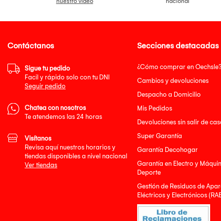
nuestro video
nacional
Contáctanos
Secciones destacadas
¿Cómo comprar en Oechsle
Sigue tu pedido
Facil y rápido solo con tu DNI
Cambios y devoluciones
Seguir pedido
Despacho a Domicilio
Chatea con nosotros
Mis Pedidos
Te atendemos las 24 horas
Devoluciones sin salir de cas
Super Garantía
Visítanos
Revisa aquí nuestros horarios y
Garantía Decohogar
tiendas disponibles a nivel nacional
Garantía en Electro y Máqui
Ver tiendas
Deporte
Gestión de Residuos de Apar
Eléctricos y Electrónicos (RA