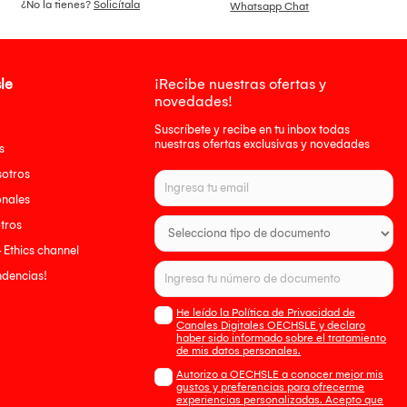
¿No la tienes?
Solicítala
Whatsapp Chat
le
¡Recibe nuestras ofertas y
novedades!
Suscríbete y recibe en tu inbox todas
nuestras ofertas exclusivas y novedades
s
sotros
onales
tros
- Ethics channel
endencias!
He leído la Política de Privacidad de
Canales Digitales OECHSLE y declaro
haber sido informado sobre el tratamiento
de mis datos personales.
Autorizo a OECHSLE a conocer mejor mis
gustos y preferencias para ofrecerme
experiencias personalizadas. Acepto que