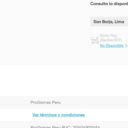
Consulta la disponi
San Borja, Lima
Envío Hoy
(Recibe HOY)
No Disponible
ProGames Peru
Ver términos y condiciones
ProGames Peru RUC: 20606910046