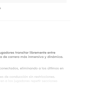
o
jugadores transitar libremente entre
cia de carrera más inmersiva y dinámica.
conectados, eliminando a los últimos en
es de conducción sin restricciones.
en a los jugadores repetir secciones
mo GameChat y soporte para cámara web
y. Los circuitos abarcan desde