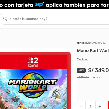
1001266652
NINTENDO
Mario Kart Wor
S/ 349.
-12%
S/ 400.00
Antes
-
+