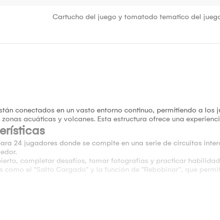
Cartucho del juego y tomatodo tematico del jueg
 están conectados en un vasto entorno continuo, permitiendo a los 
, zonas acuáticas y volcanes. Esta estructura ofrece una experien
rísticas
ara 24 jugadores donde se compite en una serie de circuitos inter
cedor.
ierto, completar desafíos, tomar fotografías y practicar habilidad
as como el "Salto Cargado" y la función de "Rebobinar", que permit
4 jugadores en línea y hasta 4 en modo local, con funciones co
sonajes clásicos y nuevos, incluyendo a Peepa, Cataquack y Poke