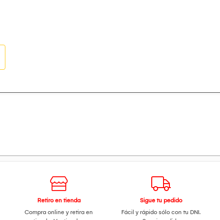
lizaciones como Ciudad Corona y Mirador Estelar, todos diseñado
Retiro en tienda
Sigue tu pedido
Compra online y retira en
Fácil y rápido sólo con tu DNI.