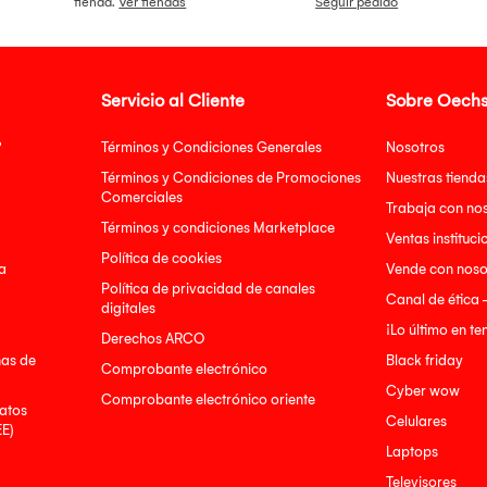
tienda.
Ver tiendas
Seguir pedido
Servicio al Cliente
Sobre Oechs
?
Términos y Condiciones Generales
Nosotros
Términos y Condiciones de Promociones
Nuestras tienda
Comerciales
Trabaja con no
Términos y condiciones Marketplace
Ventas instituci
Política de cookies
a
Vende con noso
Política de privacidad de canales
Canal de ética 
digitales
¡Lo último en t
Derechos ARCO
nas de
Black friday
Comprobante electrónico
Cyber wow
Comprobante electrónico oriente
atos
Celulares
EE)
Laptops
Televisores