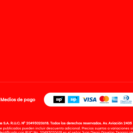
Medios de pago
 S.A. R.U.C. Nº 20493020618. Todos los derechos reservados. Av. Aviación 2405 
e publicados pueden incluir descuento adicional. Precios sujetos a variaciones sin
identificada con RUC No. 20493020618 es el señor Juan Diego Gavelan Zegarra iden