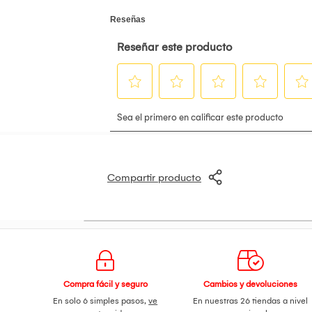
escenarios familiares hasta nuevas loca
abierto.
Incluye un tomatodo tematico del juego
.
Compartir producto
Compra fácil y seguro
Cambios y devoluciones
En solo 6 simples pasos,
ve
En nuestras 26 tiendas a nivel