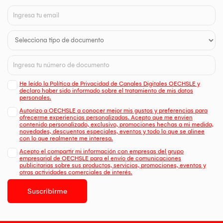
He leído la Política de Privacidad de Canales Digitales OECHSLE y
declaro haber sido informado sobre el tratamiento de mis datos
personales.
Autorizo a OECHSLE a conocer mejor mis gustos y preferencias para
ofrecerme experiencias personalizadas. Acepto que me envien
contenido personalizado, exclusivo, promociones hechas a mi medida,
novedades, descuentos especiales, eventos y todo lo que se alinee
con lo que realmente me interesa.
Acepto el compartir mi información con empresas del grupo
empresarial de OECHSLE para el envío de comunicaciones
publicitarias sobre sus productos, servicios, promociones, eventos y
otras actividades comerciales de interés.
Suscribirme