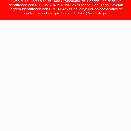
El Oficial de Protección de Datos Personales de Tiendas Peruanas S.A.
identificada con RUC No. 20493020618 es el señor Juan Diego Gavelan
Zegarra identificado con D.N.I. N° 45218133, cuyo correo corporativo de
contacto es
oficial.protecciondedatos@oechsle.pe