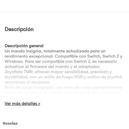
Descripción
Descripción general
Un mando insignia, totalmente actualizado para un
rendimiento excepcional. Compatible con Switch, Switch 2 y
Windows. Para ser compatible con Switch 2, es necesario
actualizar el firmware del mando y el adaptador.
Joysticks TMR: ofrecen mayor sensibilidad, precisión y
durabilidad, con un anillo de fuego RGB y anillos de joystick
resistentes al desgaste.
Base de carga integrada: una base de carga perfectamente
integrada mantiene el mando siempre cargado y listo para
jugar. Se reconecta automáticamente al retirarlo.
Control de vibración y movimiento (solo para Switch).
Función turbo. Activación al agitar. Compatible con 8BitDo
Ultimate Software V2.
Conmutador de modo de disparo: cambia fácilmente entre
gatillos lineales de efecto Hall y gatillos táctiles no lineales
para un control óptimo en diferentes escenarios de juego.