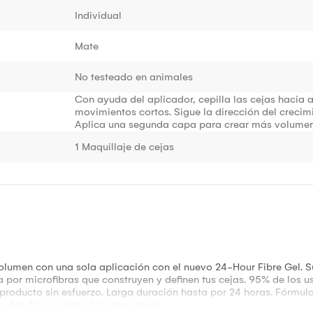
Individual
Mate
No testeado en animales
Con ayuda del aplicador, cepilla las cejas hacia 
movimientos cortos. Sigue la dirección del crecimi
Aplica una segunda capa para crear más volumen
1 Maquillaje de cejas
volumen con una sola aplicación con el nuevo 24-Hour Fibre Gel. 
a por microfibras que construyen y definen tus cejas. 95% de los 
l producto sin esfuerzo. Larga duración hasta por 24 horas. Fórmul
sudor. No se corre ni se desvanece.