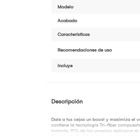
Modelo
Acabado
Características
Recomendaciones de uso
Incluye
Descripción
Dale a tus cejas un boost y maximiza el 
contiene la tecnología Tri-fiber compuest
instante. 91% de los usuarios aplicaron e
Tecnología Tri-Fiber. A prueba de agua y 