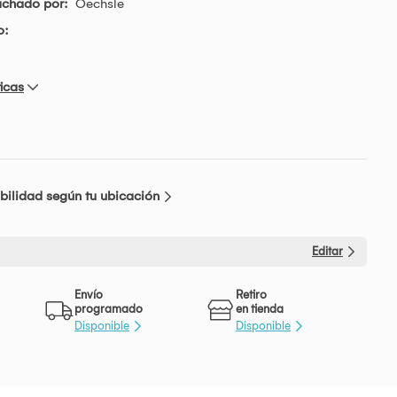
achado por:
Oechsle
o:
icas
bilidad según tu ubicación
Editar
Envío
Retiro
programado
en tienda
Disponible
Disponible