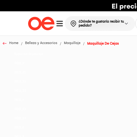
¿Dónde te gustaría recibir tu
pedido?
Home
Belleza y Accesorios
Maquillaje
Maquillaje De Cejas
Todos los Productos
IREG_9
IREG_31
IREG_32
IREG_33
IREG_1
IREG_22
IREG_29
IREG_4
IREG_8