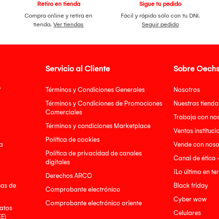
Retiro en tienda
Sigue tu pedido
Compra online y retira en
Fácil y rápido sólo con tu DNI.
tienda.
Ver tiendas
Seguir pedido
Servicio al Cliente
Sobre Oechs
?
Términos y Condiciones Generales
Nosotros
Términos y Condiciones de Promociones
Nuestras tienda
Comerciales
Trabaja con no
Términos y condiciones Marketplace
Ventas instituci
Política de cookies
a
Vende con noso
Política de privacidad de canales
Canal de ética 
digitales
¡Lo último en t
Derechos ARCO
nas de
Black friday
Comprobante electrónico
Cyber wow
Comprobante electrónico oriente
atos
Celulares
EE)