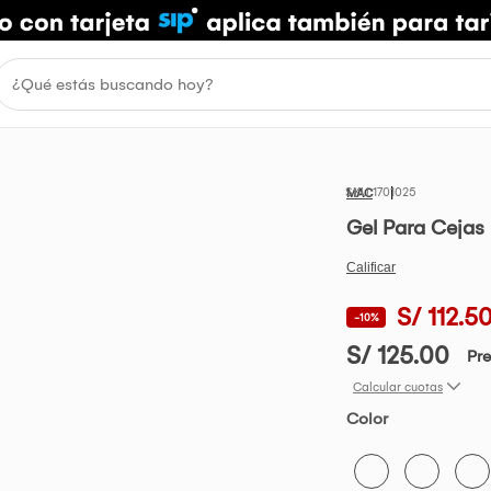
1701025
MAC
Gel Para Cejas
S/ 112.5
-10%
S/ 125.00
Pre
Calcular cuotas
Color