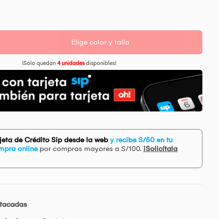
Elige color y talla
¡Sólo quedan
4 unidades
disponibles!
rjeta de Crédito Sip desde la web
y recibe S/50 en tu
mpra online
por compras mayores a S/100.
¡Solicítala
stacadas