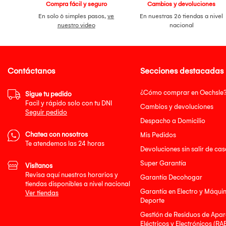
Compra fácil y seguro
Cambios y devoluciones
En solo 6 simples pasos,
ve
En nuestras 26 tiendas a nivel
nuestro video
nacional
Contáctanos
Secciones destacadas
¿Cómo comprar en Oechsle
Sigue tu pedido
Facil y rápido solo con tu DNI
Cambios y devoluciones
Seguir pedido
Despacho a Domicilio
Chatea con nosotros
Mis Pedidos
Te atendemos las 24 horas
Devoluciones sin salir de cas
Super Garantía
Visítanos
Revisa aquí nuestros horarios y
Garantía Decohogar
tiendas disponibles a nivel nacional
Garantía en Electro y Máqui
Ver tiendas
Deporte
Gestión de Residuos de Apar
Eléctricos y Electrónicos (RA