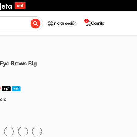
0
Iniciar sesión
Carrito
 Eye Brows Big
0
cio