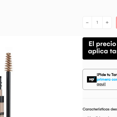
-
+
¡Pide tu Ta
primera co
aqui!
Características de