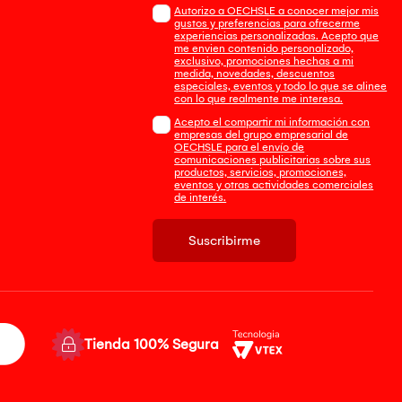
Autorizo a OECHSLE a conocer mejor mis
gustos y preferencias para ofrecerme
experiencias personalizadas. Acepto que
me envien contenido personalizado,
exclusivo, promociones hechas a mi
medida, novedades, descuentos
especiales, eventos y todo lo que se alinee
con lo que realmente me interesa.
Acepto el compartir mi información con
empresas del grupo empresarial de
OECHSLE para el envío de
comunicaciones publicitarias sobre sus
productos, servicios, promociones,
eventos y otras actividades comerciales
de interés.
Suscribirme
Tienda 100% Segura