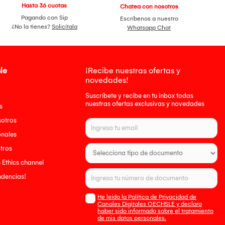
Hasta 36 cuotas
Chatea con nosotros
Pagando con Sip
Escríbenos a nuestro
¿No la tienes?
Solicítala
Whatsapp Chat
le
¡Recibe nuestras ofertas y
novedades!
Suscríbete y recibe en tu inbox todas
nuestras ofertas exclusivas y novedades
s
sotros
onales
tros
- Ethics channel
endencias!
He leído la Política de Privacidad de
Canales Digitales OECHSLE y declaro
haber sido informado sobre el tratamiento
de mis datos personales.