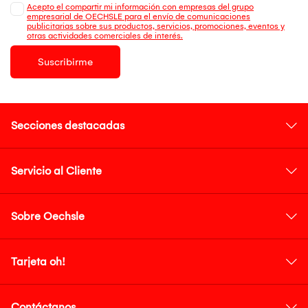
Acepto el compartir mi información con empresas del grupo
empresarial de OECHSLE para el envío de comunicaciones
publicitarias sobre sus productos, servicios, promociones, eventos y
otras actividades comerciales de interés.
Suscribirme
Secciones destacadas
Servicio al Cliente
Sobre Oechsle
Tarjeta oh!
Contáctanos