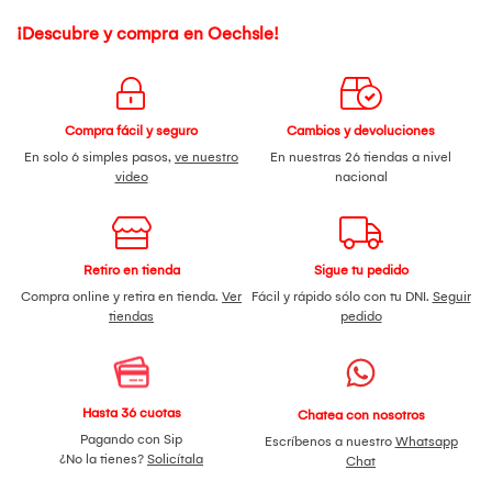
¡Descubre y compra en Oechsle!
Compra fácil y seguro
Cambios y devoluciones
En solo 6 simples pasos,
ve nuestro
En nuestras 26 tiendas a nivel
video
nacional
Retiro en tienda
Sigue tu pedido
Compra online y retira en tienda.
Ver
Fácil y rápido sólo con tu DNI.
Seguir
tiendas
pedido
Hasta 36 cuotas
Chatea con nosotros
Pagando con Sip
Escríbenos a nuestro
Whatsapp
¿No la tienes?
Solicítala
Chat