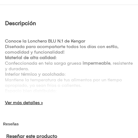
Descripción
Conoce la Lonchera BLU N.1 de Kengar
Diseñada para acompañarte todos los días con estilo,
comodidad y funcionalidad!
Material de alta calidad
:
Confeccionada en tela sarga gruesa
impermeable
, resistente
y duradera.
Interior térmico y acolchado
:
Mantiene la temperatura de tus alimentos por un tiempo
apropiado, ya sean fríos o calientes.
Espacio bien distribuido
:
Compartimento principal amplio para tus comidas y snacks
Bolsillo delantero de fácil acceso
Bolsillo lateral pegado para objetos pequeños
Bolsillo interior para tomatodo
Bolsillo de malla para llevar cubierto, individual y gel de
hielo para conservar la comida
Cómoda de llevar
:
Cuenta con
asa de mano reforzada
y
correa larga