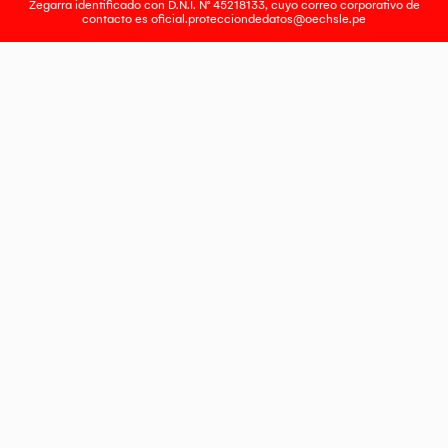
Zegarra identificado con D.N.I. N° 45218133, cuyo correo corporativo de
contacto es
oficial.protecciondedatos@oechsle.pe