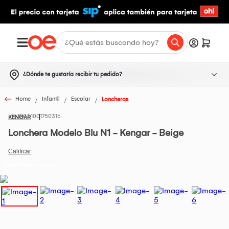
¿Dónde te gustaría recibir tu pedido?
Home
Infantil
Escolar
Loncheras
1001750316
KENGAR
Lonchera Modelo Blu N1 - Kengar - Beige
Todos los Productos