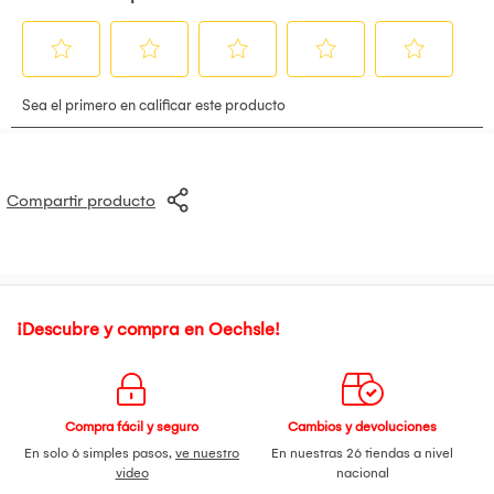
ajustable
para el hombro.
Medidas
: 23 cm (alto) x 21 cm (largo) x 17 cm (ancho)
Perfecta para el colegio, oficina o paseos.
??
Adquiérela hoy y disfruta tus comidas siempre frescas,
donde quiera que estés.
*Las imágenes presentadas son referenciales, los colores
pueden variar de acuerdo a su monitor.
Compartir producto
¡Descubre y compra en Oechsle!
Compra fácil y seguro
Cambios y devoluciones
En solo 6 simples pasos,
ve nuestro
En nuestras 26 tiendas a nivel
video
nacional