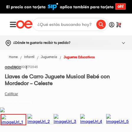
0
¿Dónde te gustaría recibir tu pedido?
Home
Infantil
Juguetería
Juguetes Educativos
1001712545
GENÉRICO
Llaves de Carro Juguete Musical Bebé con
Mordedor - Celeste
Todos los Productos