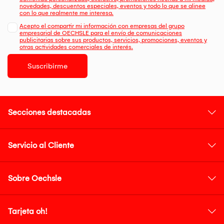
novedades, descuentos especiales, eventos y todo lo que se alinee
con lo que realmente me interesa.
Acepto el compartir mi información con empresas del grupo
empresarial de OECHSLE para el envío de comunicaciones
publicitarias sobre sus productos, servicios, promociones, eventos y
otras actividades comerciales de interés.
Suscribirme
Secciones destacadas
Servicio al Cliente
Sobre Oechsle
Tarjeta oh!