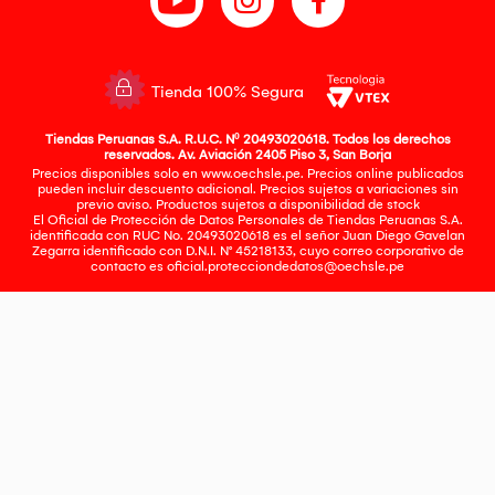
Tienda 100% Segura
Tiendas Peruanas S.A. R.U.C. Nº 20493020618. Todos los derechos
reservados. Av. Aviación 2405 Piso 3, San Borja
Precios disponibles solo en www.oechsle.pe. Precios online publicados
pueden incluir descuento adicional. Precios sujetos a variaciones sin
previo aviso. Productos sujetos a disponibilidad de stock
El Oficial de Protección de Datos Personales de Tiendas Peruanas S.A.
identificada con RUC No. 20493020618 es el señor Juan Diego Gavelan
Zegarra identificado con D.N.I. N° 45218133, cuyo correo corporativo de
contacto es
oficial.protecciondedatos@oechsle.pe