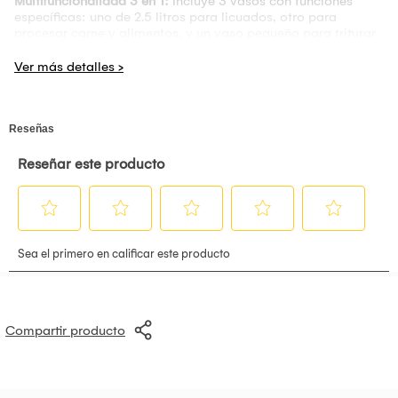
Multifuncionalidad 3 en 1:
Incluye 3 vasos con funciones
específicas: uno de 2.5 litros para licuados, otro para
procesar carne y alimentos, y un vaso pequeño para triturar
granos y preparar porciones individuales.
Potencia Superior:
Motor de 2600 watts con cubierta
metálica, ideal para las tareas más exigentes en la cocina o
en un entorno comercial.
Construcción Robusta:
Fabricada con acero inoxidable de
alta calidad, garantizando resistencia y durabilidad para un
uso prolongado.
Fácil de Usar:
Controles de botón intuitivos y 15 velocidades
ajustables para una operación sencilla y resultados
perfectos en cada preparación.
Seguridad Garantizada:
Cuenta con bloqueo de seguridad
para evitar accidentes durante su funcionamiento, brindando
tranquilidad y protección.
Compartir producto