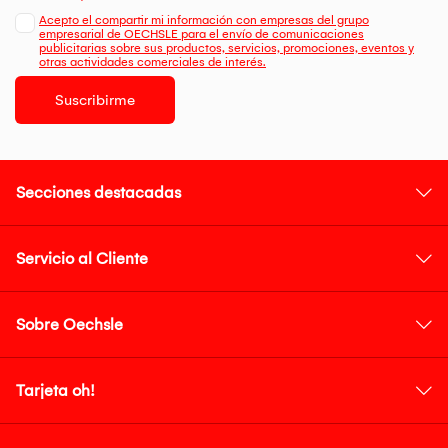
Acepto el compartir mi información con empresas del grupo
empresarial de OECHSLE para el envío de comunicaciones
publicitarias sobre sus productos, servicios, promociones, eventos y
otras actividades comerciales de interés.
Suscribirme
Secciones destacadas
Servicio al Cliente
Sobre Oechsle
Tarjeta oh!