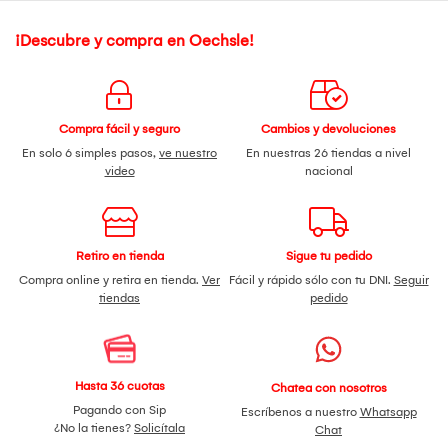
¡Descubre y compra en Oechsle!
Compra fácil y seguro
Cambios y devoluciones
En solo 6 simples pasos,
ve nuestro
En nuestras 26 tiendas a nivel
video
nacional
Retiro en tienda
Sigue tu pedido
Compra online y retira en tienda.
Ver
Fácil y rápido sólo con tu DNI.
Seguir
tiendas
pedido
Hasta 36 cuotas
Chatea con nosotros
Pagando con Sip
Escríbenos a nuestro
Whatsapp
¿No la tienes?
Solicítala
Chat