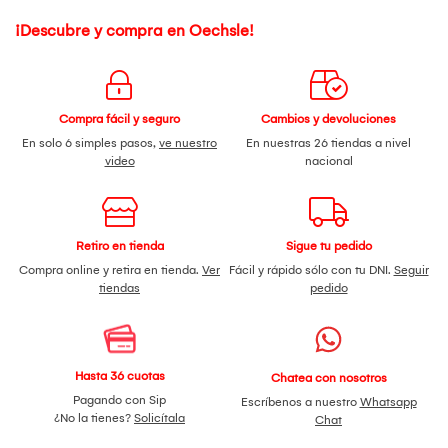
¡Descubre y compra en Oechsle!
Compra fácil y seguro
Cambios y devoluciones
En solo 6 simples pasos,
ve nuestro
En nuestras 26 tiendas a nivel
video
nacional
Retiro en tienda
Sigue tu pedido
Compra online y retira en tienda.
Ver
Fácil y rápido sólo con tu DNI.
Seguir
tiendas
pedido
Hasta 36 cuotas
Chatea con nosotros
Pagando con Sip
Escríbenos a nuestro
Whatsapp
¿No la tienes?
Solicítala
Chat