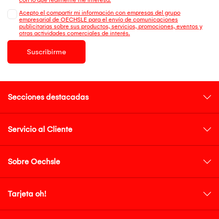
Acepto el compartir mi información con empresas del grupo
empresarial de OECHSLE para el envío de comunicaciones
publicitarias sobre sus productos, servicios, promociones, eventos y
otras actividades comerciales de interés.
Suscribirme
Secciones destacadas
Servicio al Cliente
Sobre Oechsle
Tarjeta oh!