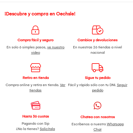
¡Descubre y compra en Oechsle!
Compra fácil y seguro
Cambios y devoluciones
En solo 6 simples pasos,
ve nuestro
En nuestras 26 tiendas a nivel
video
nacional
Retiro en tienda
Sigue tu pedido
Compra online y retira en tienda.
Ver
Fácil y rápido sólo con tu DNI.
Seguir
tiendas
pedido
Hasta 36 cuotas
Chatea con nosotros
Pagando con Sip
Escríbenos a nuestro
Whatsapp
¿No la tienes?
Solicítala
Chat