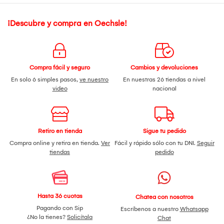
¡Descubre y compra en Oechsle!
Compra fácil y seguro
Cambios y devoluciones
En solo 6 simples pasos,
ve nuestro
En nuestras 26 tiendas a nivel
video
nacional
Retiro en tienda
Sigue tu pedido
Compra online y retira en tienda.
Ver
Fácil y rápido sólo con tu DNI.
Seguir
tiendas
pedido
Hasta 36 cuotas
Chatea con nosotros
Pagando con Sip
Escríbenos a nuestro
Whatsapp
¿No la tienes?
Solicítala
Chat