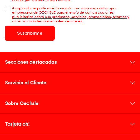
Acepto el compartir mi información con empresas del grupo
empresarial de OECHSLE para el envío de comunicaciones
publicitarias sobre sus productos, servicios, promociones, eventos y
otras actividades comerciales de interés.
Suscribirme
Secciones destacadas
Servicio al Cliente
Sobre Oechsle
Tarjeta oh!