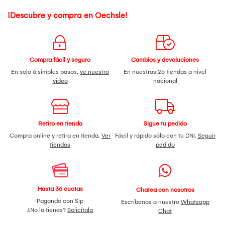
¡Descubre y compra en Oechsle!
Compra fácil y seguro
Cambios y devoluciones
En solo 6 simples pasos,
ve nuestro
En nuestras 26 tiendas a nivel
video
nacional
Retiro en tienda
Sigue tu pedido
Compra online y retira en tienda.
Ver
Fácil y rápido sólo con tu DNI.
Seguir
tiendas
pedido
Hasta 36 cuotas
Chatea con nosotros
Pagando con Sip
Escríbenos a nuestro
Whatsapp
¿No la tienes?
Solicítala
Chat