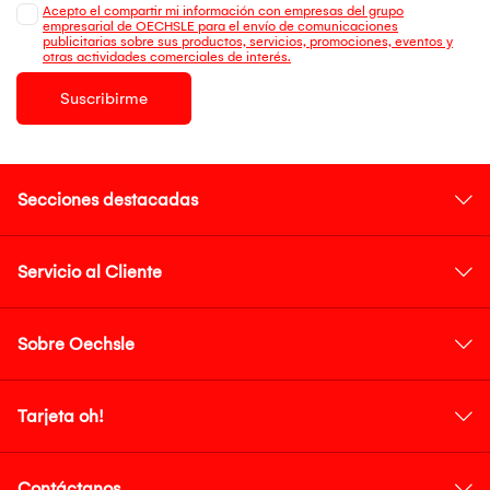
Acepto el compartir mi información con empresas del grupo
empresarial de OECHSLE para el envío de comunicaciones
publicitarias sobre sus productos, servicios, promociones, eventos y
otras actividades comerciales de interés.
Suscribirme
Secciones destacadas
Servicio al Cliente
Sobre Oechsle
Tarjeta oh!
Contáctanos