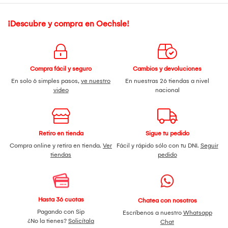
¡Descubre y compra en Oechsle!
Compra fácil y seguro
Cambios y devoluciones
En solo 6 simples pasos,
ve nuestro
En nuestras 26 tiendas a nivel
video
nacional
Retiro en tienda
Sigue tu pedido
Compra online y retira en tienda.
Ver
Fácil y rápido sólo con tu DNI.
Seguir
tiendas
pedido
Hasta 36 cuotas
Chatea con nosotros
Pagando con Sip
Escríbenos a nuestro
Whatsapp
¿No la tienes?
Solicítala
Chat