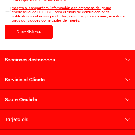
Acepto el compartir mi información con empresas del grupo
empresarial de OECHSLE para el envío de comunicaciones
publicitarias sobre sus productos, servicios, promociones, eventos y
otras actividades comerciales de interés.
Suscribirme
Secciones destacadas
Servicio al Cliente
Sobre Oechsle
Tarjeta oh!