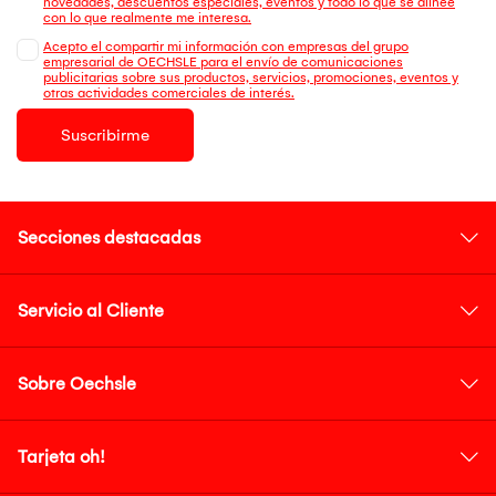
novedades, descuentos especiales, eventos y todo lo que se alinee
con lo que realmente me interesa.
Acepto el compartir mi información con empresas del grupo
empresarial de OECHSLE para el envío de comunicaciones
publicitarias sobre sus productos, servicios, promociones, eventos y
otras actividades comerciales de interés.
Suscribirme
Secciones destacadas
Servicio al Cliente
Sobre Oechsle
Tarjeta oh!