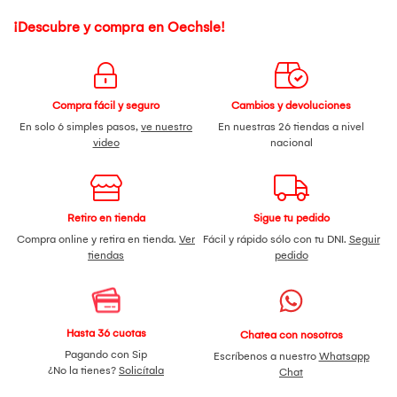
¡Descubre y compra en Oechsle!
Compra fácil y seguro
Cambios y devoluciones
En solo 6 simples pasos,
ve nuestro
En nuestras 26 tiendas a nivel
video
nacional
Retiro en tienda
Sigue tu pedido
Compra online y retira en tienda.
Ver
Fácil y rápido sólo con tu DNI.
Seguir
tiendas
pedido
Hasta 36 cuotas
Chatea con nosotros
Pagando con Sip
Escríbenos a nuestro
Whatsapp
¿No la tienes?
Solicítala
Chat