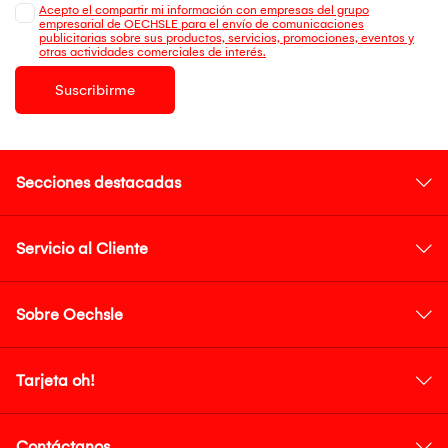
Acepto el compartir mi información con empresas del grupo
empresarial de OECHSLE para el envío de comunicaciones
publicitarias sobre sus productos, servicios, promociones, eventos y
otras actividades comerciales de interés.
Suscribirme
Secciones destacadas
Servicio al Cliente
Sobre Oechsle
Tarjeta oh!
Contáctanos