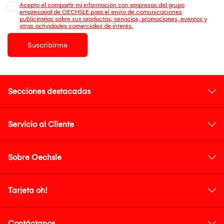
Acepto el compartir mi información con empresas del grupo
empresarial de OECHSLE para el envío de comunicaciones
publicitarias sobre sus productos, servicios, promociones, eventos y
otras actividades comerciales de interés.
Suscribirme
Secciones destacadas
Servicio al Cliente
Sobre Oechsle
Tarjeta oh!
Contáctanos