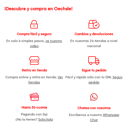
¡Descubre y compra en Oechsle!
Compra fácil y seguro
Cambios y devoluciones
En solo 6 simples pasos,
ve nuestro
En nuestras 26 tiendas a nivel
video
nacional
Retiro en tienda
Sigue tu pedido
Compra online y retira en tienda.
Ver
Fácil y rápido sólo con tu DNI.
Seguir
tiendas
pedido
Hasta 36 cuotas
Chatea con nosotros
Pagando con Sip
Escríbenos a nuestro
Whatsapp
¿No la tienes?
Solicítala
Chat