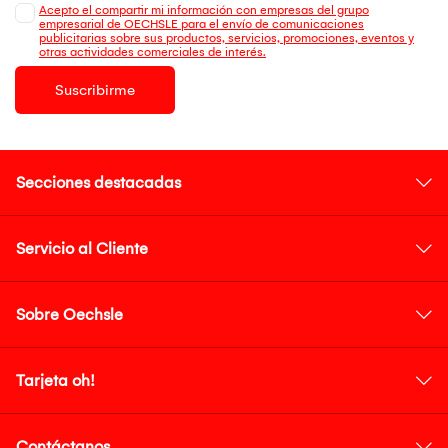
Acepto el compartir mi información con empresas del grupo
empresarial de OECHSLE para el envío de comunicaciones
publicitarias sobre sus productos, servicios, promociones, eventos y
otras actividades comerciales de interés.
Suscribirme
Secciones destacadas
Servicio al Cliente
Sobre Oechsle
Tarjeta oh!
Contáctanos