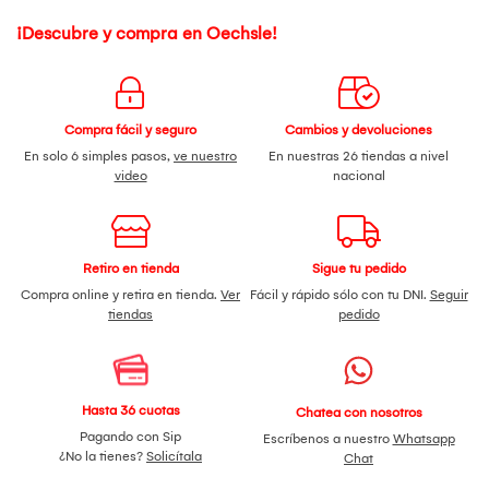
¡Descubre y compra en Oechsle!
Compra fácil y seguro
Cambios y devoluciones
En solo 6 simples pasos,
ve nuestro
En nuestras 26 tiendas a nivel
video
nacional
Retiro en tienda
Sigue tu pedido
Compra online y retira en tienda.
Ver
Fácil y rápido sólo con tu DNI.
Seguir
tiendas
pedido
Hasta 36 cuotas
Chatea con nosotros
Pagando con Sip
Escríbenos a nuestro
Whatsapp
¿No la tienes?
Solicítala
Chat