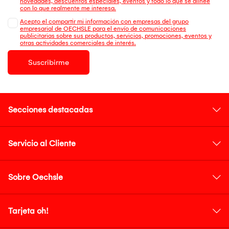
novedades, descuentos especiales, eventos y todo lo que se alinee
con lo que realmente me interesa.
Acepto el compartir mi información con empresas del grupo
empresarial de OECHSLE para el envío de comunicaciones
publicitarias sobre sus productos, servicios, promociones, eventos y
otras actividades comerciales de interés.
Suscribirme
Secciones destacadas
Servicio al Cliente
Sobre Oechsle
Tarjeta oh!