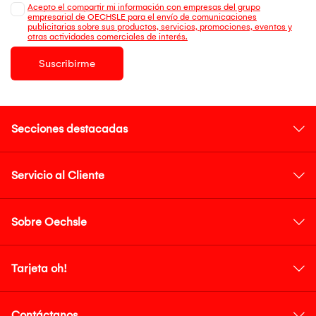
Acepto el compartir mi información con empresas del grupo
empresarial de OECHSLE para el envío de comunicaciones
publicitarias sobre sus productos, servicios, promociones, eventos y
otras actividades comerciales de interés.
Suscribirme
Secciones destacadas
Servicio al Cliente
Sobre Oechsle
Tarjeta oh!
Contáctanos