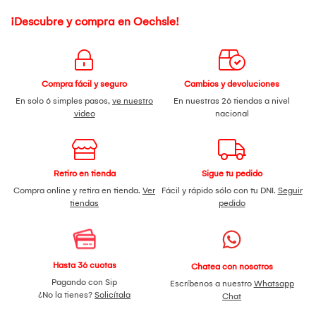
¡Descubre y compra en Oechsle!
Compra fácil y seguro
Cambios y devoluciones
En solo 6 simples pasos,
ve nuestro
En nuestras 26 tiendas a nivel
video
nacional
Retiro en tienda
Sigue tu pedido
Compra online y retira en tienda.
Ver
Fácil y rápido sólo con tu DNI.
Seguir
tiendas
pedido
Hasta 36 cuotas
Chatea con nosotros
Pagando con Sip
Escríbenos a nuestro
Whatsapp
¿No la tienes?
Solicítala
Chat