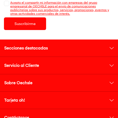
Acepto el compartir mi información con empresas del grupo
empresarial de OECHSLE para el envío de comunicaciones
publicitarias sobre sus productos, servicios, promociones, eventos y
otras actividades comerciales de interés.
Suscribirme
Secciones destacadas
Servicio al Cliente
Sobre Oechsle
Tarjeta oh!
Contáctanos