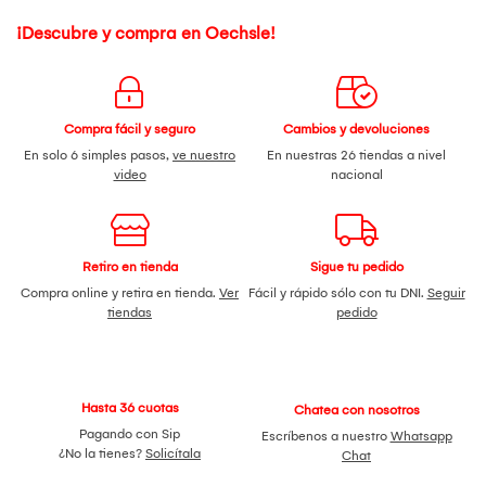
¡Descubre y compra en Oechsle!
Compra fácil y seguro
Cambios y devoluciones
En solo 6 simples pasos,
ve nuestro
En nuestras 26 tiendas a nivel
video
nacional
Retiro en tienda
Sigue tu pedido
Compra online y retira en tienda.
Ver
Fácil y rápido sólo con tu DNI.
Seguir
tiendas
pedido
Hasta 36 cuotas
Chatea con nosotros
Pagando con Sip
Escríbenos a nuestro
Whatsapp
¿No la tienes?
Solicítala
Chat